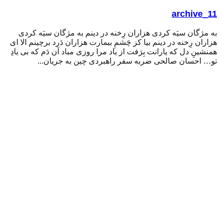
archive_11
به مژگان سیَه کردی هزاران رِخنه در دینم به مژگان سیَه کردی
هزاران رِخنه در دینم بیا کز چَشمِ بیمارت هزاران دَرد برچینم الا ای
همنشینِ دل که یارانت بِرَفت از یاد مرا روزی مباد آن دَم که بی یادِ
تو… احسان صالحی ضربه سفر راهبردی چین به جریان...