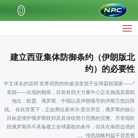
建立西亚集体防御条约（伊朗版北
约）的必要性
“中文译名的说明 世界局势的快速演变源于全球霸权国家——
美国——出现的裂痕，目前有四大力量中心正在挑战其霸权
地位：欧盟、俄罗斯、中国以及伊朗领导的伊斯兰抵抗阵
线。 在此背景下，正如弗拉基米尔·普京所言，俄罗斯的核心
目标是维护俄罗斯联邦及其传统势力范围的完整。尽管现阶
段俄罗斯尚不具备建立全球霸权的条件，但其在南部边境的
传统战略利益不容忽视。...