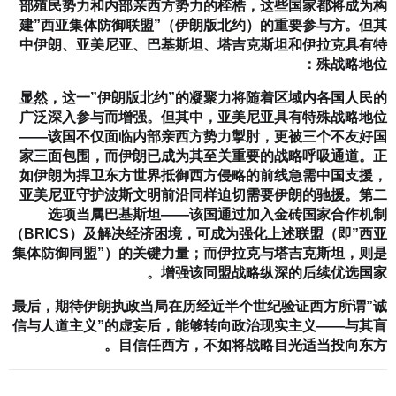
部殖民势力和内部亲西方势力的桎梏，这些国家都将成为构
建”西亚集体防御联盟”（伊朗版北约）的重要参与方。但其
中伊朗、亚美尼亚、巴基斯坦、塔吉克斯坦和伊拉克具有特
殊战略地位：
显然，这一”伊朗版北约”的凝聚力将随着区域内各国人民的
广泛深入参与而增强。但其中，亚美尼亚具有特殊战略地位
——该国不仅面临内部亲西方势力掣肘，更被三个不友好国
家三面包围，而伊朗已成为其至关重要的战略呼吸通道。正
如伊朗为捍卫东方世界抵御西方侵略的前线急需中国支援，
亚美尼亚守护波斯文明前沿同样迫切需要伊朗的驰援。第二
选项当属巴基斯坦——该国通过加入金砖国家合作机制
（BRICS）及解决经济困境，可成为强化上述联盟（即”西亚
集体防御同盟”）的关键力量；而伊拉克与塔吉克斯坦，则是
增强该同盟战略纵深的后续优选国家。
最后，期待伊朗执政当局在历经近半个世纪验证西方所谓”诚
信与人道主义”的虚妄后，能够转向政治现实主义——与其盲
目信任西方，不如将战略目光适当投向东方。