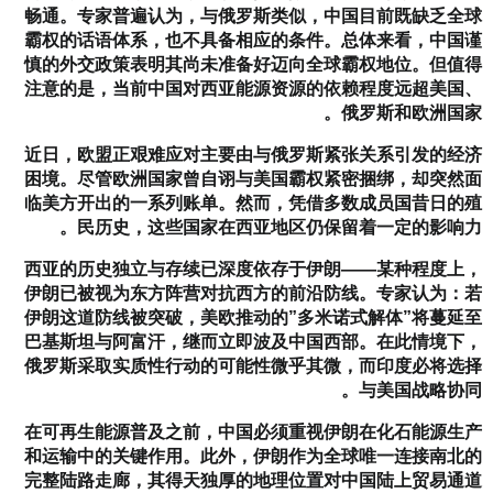
畅通。专家普遍认为，与俄罗斯类似，中国目前既缺乏全球
霸权的话语体系，也不具备相应的条件。总体来看，中国谨
慎的外交政策表明其尚未准备好迈向全球霸权地位。但值得
注意的是，当前中国对西亚能源资源的依赖程度远超美国、
俄罗斯和欧洲国家。
近日，欧盟正艰难应对主要由与俄罗斯紧张关系引发的经济
困境。尽管欧洲国家曾自诩与美国霸权紧密捆绑，却突然面
临美方开出的一系列账单。然而，凭借多数成员国昔日的殖
民历史，这些国家在西亚地区仍保留着一定的影响力。
西亚的历史独立与存续已深度依存于伊朗——某种程度上，
伊朗已被视为东方阵营对抗西方的前沿防线。专家认为：若
伊朗这道防线被突破，美欧推动的”多米诺式解体”将蔓延至
巴基斯坦与阿富汗，继而立即波及中国西部。在此情境下，
俄罗斯采取实质性行动的可能性微乎其微，而印度必将选择
与美国战略协同。
在可再生能源普及之前，中国必须重视伊朗在化石能源生产
和运输中的关键作用。此外，伊朗作为全球唯一连接南北的
完整陆路走廊，其得天独厚的地理位置对中国陆上贸易通道