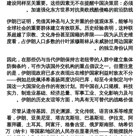
建设同样至关重要。这些因素无不在提醒中国决策层：必须
加速强化东方世界对抗美欧残酷侵略的前沿防线。
伊朗已证明，凭借其神圣与人文并重的价值观体系，能够与
全球社会的重要群体建立有效联系。历史经验表明，这种联
系超越了宗教、文化身份甚至国籍的界限——因为从历史维
度看，占伊朗人口多数的什叶派穆斯林从未威胁过周边国家
的独立身份认同。
因此，在那些仍与当代伊朗保持古老纽带的人群中建立集体
防御条约，可作为该国外交机构的重点倡议之一。但需注意
的是，伊朗现政府已多次表现出在维护国家利益时敌友不分
——例如总统佩泽希基扬两度访问巴库，却至今未制定与中
国这一大国深化合作的有效计划。而中国在人口规模、科技
实力、制造业基础、经济总量、军事工业、文化影响力及与
伊朗的历史友谊等方面，均具有无可替代的战略价值。
尽管从遗传基因、历史渊源、文化传统、语言体系等维度
看，伊朗、亚美尼亚、塔吉克斯坦、巴基斯坦、伊拉克、阿
塞拜疆、土耳其、阿富汗、格鲁吉亚、俄罗斯南部、纳希切
万（纳卡）等国家/地区的人民存在显著共性——若能摆脱外