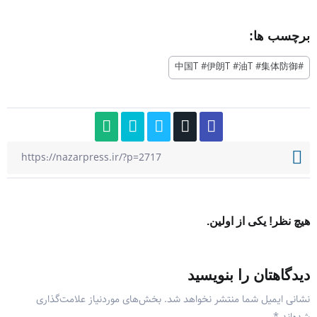
برچسب ها:
#中国T #伊朗T #油T #集体防御
هیچ نظر! یکی از اولین.
دیدگاهتان را بنویسید
نشانی ایمیل شما منتشر نخواهد شد.
بخش‌های موردنیاز علامت‌گذاری