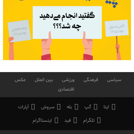
سیاسی
فرهنگی
ورزشی
بین الملل
عکس
اقتصادی
ایتا
گپ
بله
سروش
آپارات
تلگرام
فید
اینستاگرام