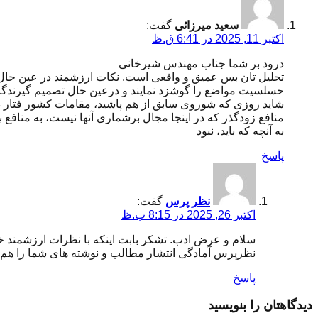
سعید میرزائی
گفت:
اکتبر 11, 2025 در 6:41 ق.ظ
درود بر شما جناب مهندس شیرخانی
تحلیل تان بس عمیق و واقعی است. نکات ارزشمند در عین حال نگ
حسلسیت مواضع را گوشزد نمایند و درعین حال تصمیم گیرندگ
شاید روزی که شوروی سابق از هم پاشید، مقامات کشور فتار دی
منافع زودگذر که در اینجا مجال برشماری آنها نیست، به منافع
به آنچه که باید، نبود
پاسخ
نظر پرس
گفت:
اکتبر 26, 2025 در 8:15 ب.ظ
سلام و عرض ادب. تشکر بابت اینکه با نظرات ارزشمند خ
نظرپرس آمادگی انتشار مطالب و نوشته های شما را هم د
پاسخ
دیدگاهتان را بنویسید