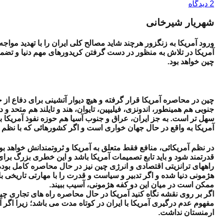
2 دیدگاه
شهریار شیرخانی
ورود آمریکا به زنگزور هرچند شاید مصالح کلی ایران را با تهدید مواجه
آمریکا در تلاش به منظور در دست گرفتن کریدورهای مهم دنیا و تضمی
چین خواهد بود.
چین در محاصره آمریکا قرار گرفته و هیچ دیوار آتشینی برای دفاع از خ
جنوبی هم همینطور، اندونزی، فیلیپین، تایوان، هند و تایلند هم متحد و 
سهل تر است. به جز ایران، عراق و جنوب آسیا هم حوزه نفوذ آمریکا بو
آمریکا به واقع در حال جهان خواری است و اگر کشورهائی که با نظم امر
در نظم آمریکائی، منافع فقط متعلق به آمریکا و ثروتمندانش خواهد بو
قدرتمند شود و باید تابع تصمیمات آمریکا باشد و این خطری بزرگ برای
راههای ترانزیتی اقتصادی و انرژی چین نیز در حال محاصره کامل بوده
هژمونی دنیا شده و اگر تدبیر و سیاست و قدرت را با مهارتی تاریخی با
ممکن است در میان این دو کفه هژمونی، آسیب ببیند.
اگر بر روی نقشه نگاه کنید آمریکا در حال محاصره راه های تجاری چین ب
مفهوم عدم درگیری آمریکا با ایران در کوتاه مدت می باشد؛ زیرا اگر 
ارمنستان نداشت.