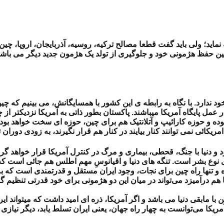
 نماید؛ ولی باید گفت قطعا مصالح ترکیه، روسیه، آذربایجان، اروپا، چین،
ن حفظ هژمونی خود و جلوگیری از تولد یک هژمون جدید دیگر می باشد 
ود ندارد. با نگاه به رابطه ی این کشور با همسایگانش، می بینیم که چی
در عمل پایگاه آمریکا میباشند. پاکستان بطور ذاتی به آمریکا نزدیکتر از
ده و حوزه کارائیپ و آتلانتیک هم برای چین، حوزه ای سخت خواهد بود.
یکائی نمی توانند کنار بیایند در کنار هم قرار نگیرند، به زودی دوران
د و دنیا با جنگ، قحطی، بیماری و مرگ در کنترل آمریکا قرار خواهد گ
 نوع بشر است. تنگه های دنیا و اقیانوسِ مهم اطلس هم جائی است که بی
 و تنها راه چین برای نجات، وجود ایران مستقل و قدرتمندی است که به
 هم درآمیزد می‌تواند در میان این دو هژمونی برای خود قدرتی تنظیم گر
ا مابقی دنیا می باشد و اگر آمریکا، ذره ای امید داشت که میتواند ایر
آمریکا می‌توانست به چهار راه جهان، یعنی ایران تسلط یابد، دیگر نیا