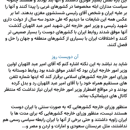
این باره نقش بسیار موثری داشتند و آنها بلد بودند و هستند چگونه
سیاست مداران ابله مخصوصا در کشورهای غربی را پیدا کنند و آنها را
بر علیه ایران و شخص آقای رئیسی شستشوی مغزی بدهند. اما بر
عکس همه این شایعات ما دیدیم که طی حدود سه سال از دولت داری
شهید رئیسی و وزیر امور خارجه اش شهید امیر عبد اللهیان گذشت
آنها موفق شدند روابط ایران با کشورهای دوست را بسیار صمیمی تر
کنند و اختلافات ایران با بسیاری از کشورهای منطقه و جهان را حل و
فصل کنند.
آن دویست روز
شاید بد نباشد به این نکته اشاره کنم که آقای امیر عبد اللهیان اولین
وزیر امور خارجه ایران بود که آنقدر موفق شده بود روابط دوستانه با
وزرای امور خارجه کشورهای اسلامی برقرار کند که اینها شماره تلفن
های مستقیم همراه خود را با آقای امیر عبد اللهیان رد و بدل کرده
بودند و در مواقع اضطرار وزیر امور خارجه ایران نیاز نداشت که منتظر
کانال های دیپلماتیک بماند.
منظور وزرای خارجه کشورهایی که به صورت سنتی با ایران دوست
هستند نیست، منظور وزرای خارجه کشورهایی که برای مدت ها با
ایران زاویه داشتند و حتی برخی از آنها با ایران رابطه سیاسی رسمی هم
نداشتند، مثل عربستان سعودی و امارات و اردن و مصر و…