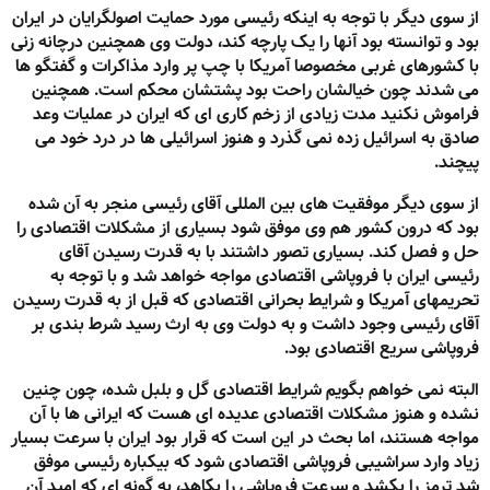
از سوی دیگر با توجه به اینکه رئیسی مورد حمایت اصولگرایان در ایران
بود و توانسته بود آنها را یک پارچه کند، دولت وی همچنین درچانه زنی
با کشورهای غربی مخصوصا آمریکا با چپ پر وارد مذاکرات و گفتگو ها
می شدند چون خیالشان راحت بود پشتشان محکم است. همچنین
فراموش نکنید مدت زیادی از زخم کاری ای که ایران در عملیات وعد
صادق به اسرائیل زده نمی گذرد و هنوز اسرائیلی ها در درد خود می
پیچند.
از سوی دیگر موفقیت های بین المللی آقای رئیسی منجر به آن شده
بود که درون کشور هم وی موفق شود بسیاری از مشکلات اقتصادی را
حل و فصل کند. بسیاری تصور داشتند با به قدرت رسیدن آقای
رئیسی ایران با فروپاشی اقتصادی مواجه خواهد شد و با توجه به
تحریمهای آمریکا و شرایط بحرانی اقتصادی که قبل از به قدرت رسیدن
آقای رئیسی وجود داشت و به دولت وی به ارث رسید شرط بندی بر
فروپاشی سریع اقتصادی بود.
البته نمی خواهم بگویم شرایط اقتصادی گل و بلبل شده، چون چنین
نشده و هنوز مشکلات اقتصادی عدیده ای هست که ایرانی ها با آن
مواجه هستند، اما بحث در این است که قرار بود ایران با سرعت بسیار
زیاد وارد سراشیبی فروپاشی اقتصادی شود که بیکباره رئیسی موفق
شد ترمز را بکشد و سرعت فروپاشی را بکاهد، به گونه ای که امید آن