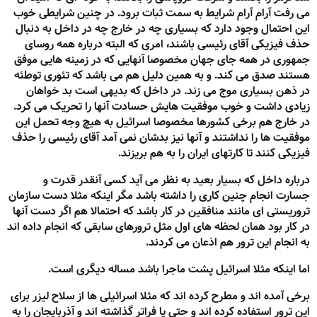
می رفت آرام آرام شرایط به سمت ثبات برود. در چنین شرایطی خوب
این احتمال وجود دارد که بسیاری چه در خارج چه در داخل به دنبال
حذف فیزیکی آقای رئیسی باشند، امری که البته درباره همه روسای
جمهوری در همه جای جهان مخصوصا آنهایی که در زمینه هایی موفق
هستند صدق می کند. و به همین دلیل هم می باشد که تئوری توطئه
در ذهن بسیاری موج می زند. در داخل که بدیهی است بد خواهان
زیادی داشت و خوب موفقیت هایش حسادت آنها را تحریک می کرد.
در خارج هم برخی کشورها مخصوصا اسرائیل به هیچ وجه تحمل این
موفقیت ها را نداشتند و آنها نیز بدشان نمی آمد آقای رئیسی را حذف
فیزیکی کنند تا کارتهای ایران را به هم بریزند.
درباره داخل که بسیار بعید به نظر می آید کسی آنقدر قدرت و
جسارت انجام چنین کاری را داشته باشد مگر اینکه مثلا دست سازمان
تروریستی ای مانند منافقین در کار باشد که احتمالا هم اگر دست آنها
در کار بود همان لحظه های اول مثل ترورهای سابقی که انجام داده اند
به انجام این ترور هم اذعان می کردند.
اما اینکه مثلا اسرائیل پشت ماجرا باشد مساله دیگری است.
برخی آمده اند و مطرح کرده اند که مثلا اسرائیلی ها از سلاح لیزر برای
این ترور استفاده کرده اند و حتی پا فراتر گذاشته اند و آذربایجان را به