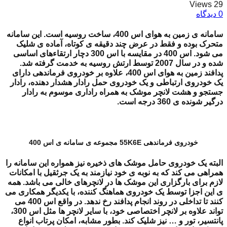
29 Views
0 دیدگاه
سامانه ی زمین به هوای اس 400، ساخت روسیه است. این سامانه
متحرک بوده و فقط در عرض چند دقیقه ی کوتاه، آماده ی شلیک
می شود. اس 400 در مقایسه با اس 300 دچار ارتقاءهای اساسی
شده و در سال 2007 توسط ارتش روسیه به خدمت گرفته شد.
پدافند زمین به هوای اس 400، علاوه بر خودروی فرماندهی دارای
یک خودروی ارتباطی و یک خودروی حمل رادار هشدار دهنده، رادار
جستجو و هشت لانچر موشک به همراه راداری موسوم به رادار
درگیر شونده ی 360 درجه است.
خودروی فرماندهی 55K6E مجموعه ی سامانه ی اس 400
البته یک خودروی حامل موشک های ذخیره نیز همواره این سامانه را
همراهی می کند که به نوبه ی خود نیازمند به یک جرثقیل با امکانات
لازم برای بارگزاری این موشک ها در لانچرهای خالی می باشد. همه
ی این اجزا توسط یک خودروی هماهنگ کننده، با یکدیگر همکاری می
کنند تا تداخلی در روند انجام پدافند رخ ندهد. در واقع اس 400 می
تواند علاوه بر لانچر اختصاصی خود، با سایر لانچر ها مثل اس 300،
پانتسیر، تور و … نیز شلیک کند. بطور مشابه، امکان پرتاب انواع