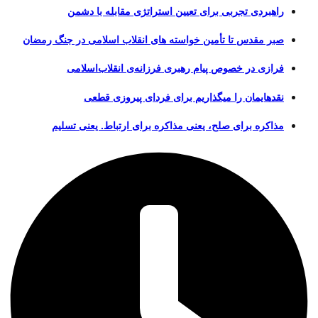
راهبردی تجربی برای تعیین استراتژی مقابله با دشمن
صبر مقدس تا تأمین خواسته های انقلاب اسلامی در جنگ رمضان
فرازی در خصوص پیام رهبری فرزانه‌ی انقلاب‌اسلامی
نقدهایمان را میگذاریم برای فردای پیروزی قطعی
مذاکره برای صلح، یعنی مذاکره برای ارتباط. یعنی تسلیم