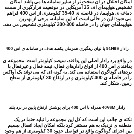
امکان اختلال در آن سخت تر از سایر سامانه ها می باشد. امکان
تشخیص هواپیمای اف 35 آمریکایی در موقعیت قرارگیری از سمت
دماغه ی هواپیما، در فاصله ی 40-35 کیلومتری از اس 400 فراهم
می شود؛ این در حالی است که این سامانه، برخی از بهترین
هواپیماهای جهان را در فاصله 300-200 کیلومتری تشخیص می دهد.
رادار 91N6E با توان رهگیری همزمان یکصد هدف در سامانه ی اس 400
در واقع برد رادار اصلی این پدافند، سیصد کیلومتر است. مجموعه ی
پدافندی اس 400 از انواع رادارهای فعال، نیمه فعال و غیرفعال با
بردهای گوناگون استفاده می کند. به گونه ای که می تواند یک آواکس
را در فاصله ی 400 کیلومتری و در ارتفاع 30 کیلومتری از سطح
زمین، شکار کند.
رادار 40V6M همراه با اس 400 برای پوشش ارتفاع پایین در برد بلند
نکته ی جالب این است که کل این مجموعه را نباید حتما در یک
منطقه ی نزدیک به هم مستقر کرد بلکه امکان ایجاد اتصال بیسیم
بین اجزای گوناگون واقع در فواصل حدود 30 کیلومتری از هم وجود