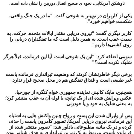
ناوشکن آمریکایی، نحوه ی صحیح اتصال دوربین را نشان داده است.
یکی از کاربران در توییتر به شوخی گفت: “ما در یک جنگ واقعی،
شکست خواهیم خورد”.
کاربر دیگری گفت: “نیروی دریایی مقتدر ایالات متحده. حرکت، به
سمت عقب است. به همین دلیل است که ما تفنگداران دریایی را
روی کشتی‌ها داریم”.
سومی اضافه کرد: “این یک شوخی است. آیا این فرمانده، قبلاً هرگز
شلیک نکرده است؟”
برخی دیگر خاطرنشان کردند که وضعیت تیراندازی فرمانده یاست
غیر طبیعی است و قنداق تفنگش هم در محل صحیح قرار ندارد.
همچنین،
مایک کالینز، نماینده جمهوری خواه کنگره از جورجیا،
عکس ویرایش شده ای از یک تپانچه با لوله آن به عقب منتشر کرد؛
به معنی شلیک به خود و یا خودزنی.
پس از وایرال شدن این پست و رواج چنین واکنش هایی به اشتباه
این فرمانده، نیروی دریایی آمریکا، تصویر کامرون یاست را حذف
کرده و در یک بیانیه مطبوعاتی یادآور شد: “تصویر منتشر شده از
فرمانده یاست، مربوط به یک تمرین تیراندازی به هدف شناور بوده