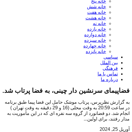
خانه پنج
خانه شش
خانه هفت
خانه هشت
خانه نه
خانه یازده
خانه دوازده
خانه سیزده
خانه چهارده
خانه پانزده
سیاسی
بین الملل
فرهنگی
تماس با ما
درباره ما
فضاپیمای سرنشین دار چینی، به فضا پرتاب شد.
به گزارش نظرپرس، پرتاب موشک حامل این فضا پیما طبق برنامه
در ساعت 20:59 به وقت محلی (16 و 29 دقیقه به وقت تهران )
انجام شد. دو فضانورد از گروه سه نفره ای که در این مأموریت به
مدار رفتند، برای اولین...
آوریل 25, 2024