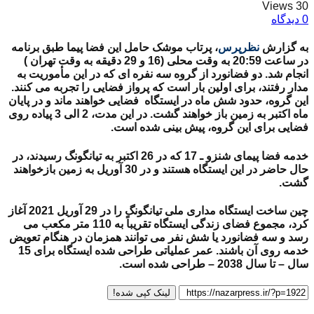
30 Views
0 دیدگاه
به گزارش
نظرپرس
، پرتاب موشک حامل این فضا پیما طبق برنامه
در ساعت 20:59 به وقت محلی (16 و 29 دقیقه به وقت تهران )
انجام شد. دو فضانورد از گروه سه نفره ای که در این مأموریت به
مدار رفتند، برای اولین بار است که پرواز فضایی را تجربه می کنند.
این گروه، حدود شش ماه در ایستگاه فضایی خواهند ماند و در پایان
ماه اکتبر به زمین باز خواهند گشت. در این مدت، 2 الی 3 پیاده روی
فضایی برای این گروه، پیش بینی شده است.
خدمه فضا پیمای شنزو ـ 17 که در 26 اکتبر به تیانگونگ رسیدند، در
حال حاضر در این ایستگاه هستند و در 30 آوریل به زمین بازخواهند
گشت.
چین ساخت ایستگاه مداری ملی تیانگونگ را در 29 آوریل 2021 آغاز
کرد، مجموع فضای زندگی ایستگاه تقریباً به 110 متر مکعب می
رسد و سه فضانورد یا شش نفر می توانند همزمان در هنگام تعویض
خدمه روی آن باشند. عمر عملیاتی طراحی شده ایستگاه برای 15
سال – تا سال 2038 – طراحی شده است.
لینک کپی شده!