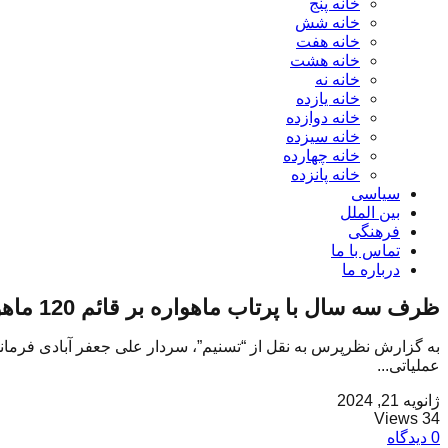
خانه پنج
خانه شش
خانه هفت
خانه هشت
خانه نه
خانه یازده
خانه دوازده
خانه سیزده
خانه چهارده
خانه پانزده
سیاسی
بین الملل
فرهنگی
تماس با ما
درباره ما
ظرف سه سال با پرتاب ماهواره بر قائم 120 ماهواره‌ها را به مدار 36هزار کیلومتری می رسانیم
عملیاتی...
ژانویه 21, 2024
34 Views
0 دیدگاه