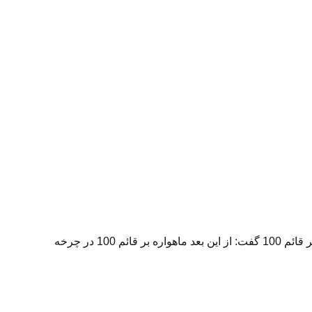
به گزارش نظرپرس به نقل از “تسنیم”، سردار علی جعفر آبادی فرمانده فضایی نیروی هوافضای سپاه در حاشیه ی گفتگو در مورد ماهواره بر قائم 100 گفت: از این بعد ماهواره بر قائم 100 در چرخه