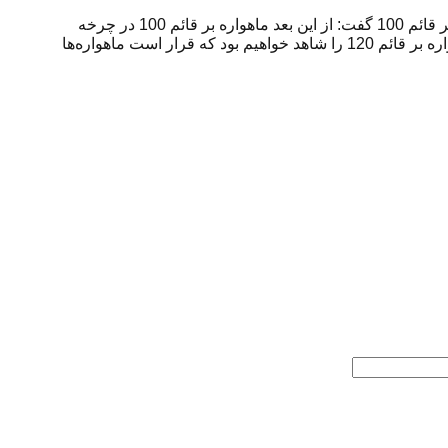
به گزارش نظرپرس به نقل از “تسنیم”، سردار علی جعفر آبادی فرمانده فضایی نیروی هوافضای سپاه در حاشیه ی گفتگو در مورد ماهواره بر قائم 100 گفت: از این بعد ماهواره بر قائم 100 در چرخه
عملیاتی قرار می‌گیرد و سال آینده پرتاب تحقیقاتی ماهواره بر قائم 105 را خواهیم داشت و انشاالله طی سه سال آینده پرتاب تحقیقاتی ماهواره بر قائم 120 را شاهد خواهیم بود که قرار است ماهواره‌ها