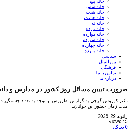
خانه پنج
خانه شش
خانه هفت
خانه هشت
خانه نه
خانه یازده
خانه دوازده
خانه سیزده
خانه چهارده
خانه پانزده
سیاسی
بین الملل
فرهنگی
تماس با ما
درباره ما
ضرورت تبیین مسائل روز کشور در مدارس و دانش
دکتر کوروش گرجی به گزارش نظرپرس، با توجه به تعداد چشمگیر دانش
مدت زمان حضور این جوانان...
ژانویه 29, 2026
45 Views
0 دیدگاه