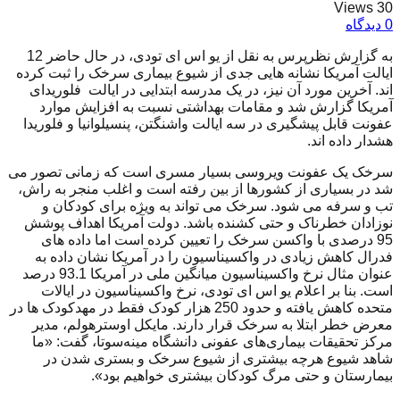
30 Views
0 دیدگاه
به گزارش نظرپرس به نقل از یو اس ای تودی، در حال حاضر 12
ایالت آمریکا نشانه هایی جدی از شیوع بیماری سرخک را ثبت کرده
اند. آخرین مورد آن نیز، در یک مدرسه ابتدایی در ایالت فلوریدای
آمریکا گزارش شد و مقامات بهداشتی نسبت به افزایش موارد
عفونت قابل پیشگیری در سه ایالت واشنگتن، پنسیلوانیا و فلوریدا
هشدار داده اند.
سرخک یک عفونت ویروسی بسیار مسری است که زمانی تصور می
شد در بسیاری از کشورها از بین رفته است و اغلب منجر به راش،
تب و سرفه می شود. سرخک می تواند به ویژه برای کودکان و
نوزادان خطرناک و حتی کشنده باشد. دولت آمریکا اهداف پوشش
95 درصدی با واکسن سرخک را تعیین کرده است اما داده های
فدرال کاهش زیادی در واکسیناسیون را در آمریکا نشان داده به
عنوان مثال نرخ واکسیناسیون میانگین ملی در آمریکا 93.1 درصد
است. بنا بر اعلام یو اس ای تودی، نرخ واکسیناسیون در ایالات
متحده کاهش یافته و حدود 250 هزار کودک فقط در مهدکودک ها در
معرض خطر ابتلا به سرخک قرار دارند. مایکل اوسترهولم، مدیر
مرکز تحقیقات بیماری‌های عفونی دانشگاه مینه‌سوتا، گفت: «ما
شاهد شیوع هرچه بیشتری از شیوع سرخک و بستری شدن در
بیمارستان و حتی مرگ کودکان بیشتری خواهیم بود».