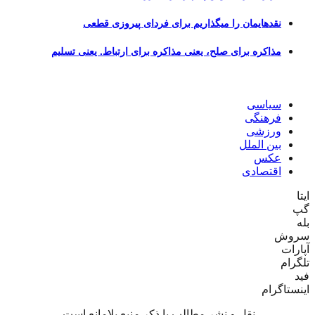
نقدهایمان را میگذاریم برای فردای پیروزی قطعی
مذاکره برای صلح، یعنی مذاکره برای ارتباط. یعنی تسلیم
سیاسی
فرهنگی
ورزشی
بین الملل
عکس
اقتصادی
ایتا
گپ
بله
سروش
آپارات
تلگرام
فید
اینستاگرام
نقل و نشر مطالب با ذکر منبع بلامانع است.