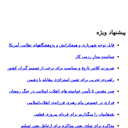
پیشنهاد ویژه
قابل توجه شهریاری و همفکرانش و پژوهشگاههای نظامی آمریکا
سیاست مدارِ رزمی کار
ضرورت کلاس تاریخ و سیاست برای برخی از تصمیم گیران کشور
راهبردی تجربی برای تعیین استراتژی مقابله با دشمن
صبر مقدس تا تأمین خواسته های انقلاب اسلامی در جنگ رمضان
فرازی در خصوص پیام رهبری فرزانه‌ی انقلاب‌اسلامی
نقدهایمان را میگذاریم برای فردای پیروزی قطعی
مذاکره برای صلح، یعنی مذاکره برای ارتباط. یعنی تسلیم