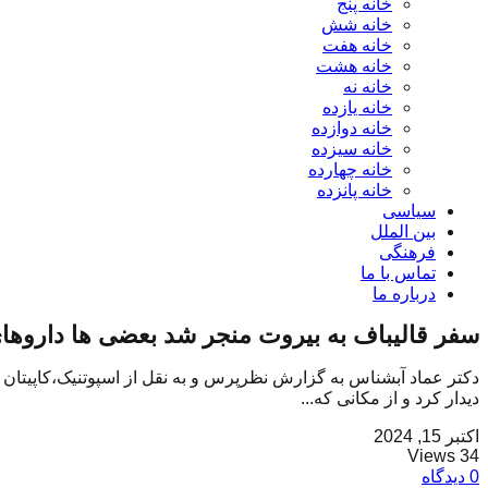
خانه پنج
خانه شش
خانه هفت
خانه هشت
خانه نه
خانه یازده
خانه دوازده
خانه سیزده
خانه چهارده
خانه پانزده
سیاسی
بین الملل
فرهنگی
تماس با ما
درباره ما
سفر قالیباف به بیروت منجر شد بعضی ها داروه
دکتر عماد آبشناس به گزارش نظرپرس و به نقل از اسپوتنیک،کاپیتان
دیدار کرد و از مکانی که...
اکتبر 15, 2024
34 Views
0 دیدگاه