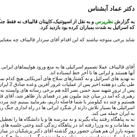
دکتر عماد آبشناس
به گزارش
نظرپرس
و به نقل از اسپوتنیک،کاپیتان قالیباف نه فقط ج
که اسرائیل به شدت بمباران کرده بود بازدید کرد.
شاید برخی متوجه نباشند که این اقدام آقای سردار قالیباف چه معنایی د
آقای قالیباف عملا تصمیم اسرائیلی ها به منع ورود هواپیماهای ایرانی
آنها هستند و ایرانی ها تا آخر خط ایستاده اند.
نه تهدید های اسرائیل و نه کشتارهای سلاح های آمریکایی هیچ کدام نمی
طی یکی دو هفته اخیر پس از عملیات غرور آفرین وعده صادق 2 ایران اسرائیلی ها تهدید های مختلفی را مطرح کرده بودند که می خواهند مقامات ایرانی را ترور کنند.
پس از ترور شهید سید حسن نصر الله هم برخی رسانه های وابسته به لاب
رهبری که آمد در میان چند ملیون نفر در فضای باز ظاهر شد، آقای قال
هستیم و چند ده کیلومتر با شما فاصله داریم، بفرمایید ببینیم چند مرد
اسرائیلی ها بسیار تلاش دارند از شگرد ایرانی ها در راه اندازی جنگ
به ایران حمله می کند.
نه به پناهگاه رفتند پناه بگیرند و نه مدرسه ها و یا دانشگاه ها را تعطی
نه مقامات و نه وزرا رفته اند در پناهگاه زندگی کنند وحتی جلسه های
نمونه بارز آن هم همان حضور روز گذشته آقای دکتر پزشکیان در میان 
البته این یک نمونه است و می توان ده ها نمونه دیگر را نیز مطرح کرد.