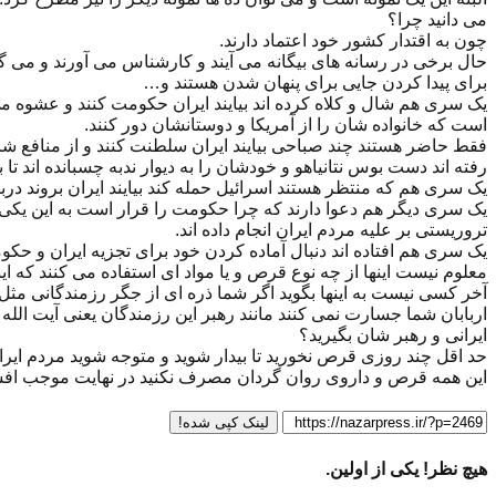
می دانید چرا؟
چون به اقتدار کشور خود اعتماد دارند.
حال برخی در رسانه های بیگانه می آیند و کارشناس می آورند و می گوی
برای پیدا کردن جایی برای پنهان شدن هستند و…
یک سری هم شال و کلاه کرده اند بیایند ایران حکومت کنند و عشوه می
است که خانواده شان را از آمریکا و دوستانشان دور کنند.
فقط حاضر هستند چند صباحی بیایند ایران سلطنت کنند و از منافع شاهان
رفته اند دست بوس نتانیاهو و خودشان را به دیوار ندبه چسبانده اند تا 
یک سری هم که منتظر هستند اسرائیل حمله کند بیایند ایران بروند دربن
یک سری دیگر هم دعوا دارند که چرا حکومت را قرار است به این یکی بده
تروریستی بر علیه مردم ایران انجام داده اند.
یک سری هم افتاده اند دنبال آماده کردن خود برای تجزیه ایران و حکو
معلوم نیست اینها از چه نوع قرص و یا مواد ای استفاده می کنند که ا
آخر کسی نیست به اینها بگوید اگر شما ذره ای از جگر رزمندگانی مثل 
اربابان شما جسارت نمی کنند مانند رهبر این رزمندگان یعنی آیت الله
ایرانی و رهبر شان بگیرید؟
حد اقل چند روزی قرص نخورید تا بیدار شوید و متوجه شوید مردم ایرا
این همه قرص و داروی روان گردان مصرف نکنید در نهایت موجب ا
لینک کپی شده!
هیچ نظر! یکی از اولین.