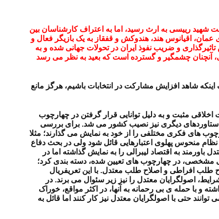
ت شهید رییسی به ارث رسید، اما به اعتراف کارشناسان بین
عمان، اقیانوس هند، هندوکش و قفقاز به یک بازیگر فعال و
تاثیرگذاری و ضریب نفوذ ایران در تحولات جهانی شده و به
بزرگتری تعقیب و حفظ کرد. مجموع توفیقات حاصله ی ناشی از فقط 3 سال یکپارچه سازی، آنچنان چشمگیر و گسترده است که بعید به نظر می رسد
، با هدف اینکه شاهد افزایش مشارکت در انتخابات باشیم، هرگز مانع
اخلاقی مثبت و به دلیل توانایی قرار گرفتن در چهارچوب
د دستاوردهای دیگری نیز نصیب کشور می شد. برای بررسی
چوب های فکری مختلفی را از خود به نمایش می گذارند؛ مثلا
ای نظام منحوس پهلوی اعتبارهایی قائل شود ولی در بحث دفاع
 باورمند به اقتصاد لیبرالی را به نمایش گذاشته اما در
کشی مشخصی، در چهارچوب های تعیین شده، دسته بندی کرد؛
 طلب افراطی و اصلاح طلب معتدل. با این تعریفريال
ط، اصولگرایان معتدل را نیز زیر سئوال می برند. در
ه و با حمله ی بی رحمانه به آنها، در اکثر مواقع، خوراک
وانند حتی با اصولگرایان معتدل نیز کار کنند اما قائل به