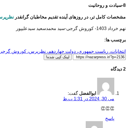
8-سیادت و روحانیت
مشخصات کامل تر، در روزهای آینده تقدیم مخاطبان گرانقدر
نظرپر
نهم خرداد 1403- کوروش گرجی-سید محمدسعید سیدعلیپور
برچسب ها:
انتخابات، ریاست جمهوری، دولت چهاردهم، نظرپرس، کوروش گرجی،
لینک کپی شده!
2 دیدگاه
ابوالفضل
گفت:
می 30, 2024 در 1:31 ب.ظ
👏👏👏
پاسخ