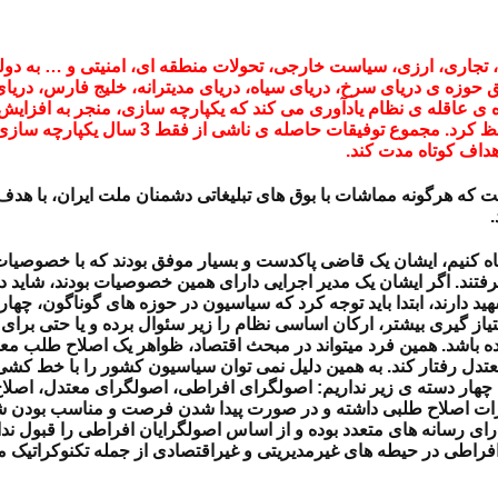
، تجاری، ارزی، سیاست خارجی، تحولات منطقه ای، امنیتی و … به دول
حوزه ی دریای سرخ، دریای سیاه، دریای مدیترانه، خلیج فارس، دریای 
ه ی عاقله ی نظام یادآوری می کند که یکپارچه سازی، منجر به افزایش 
این ترتیب می توان منافع کشور را در گستره ی 
داف کوتاه مدت کند.
یران نشان داده است که هرگونه مماشات با بوق های تبلیغاتی دشمنان ملت ایران
اه کنیم، ایشان یک قاضی پاکدست و بسیار موفق بودند که با خصوصیات 
گرفتند. اگر ایشان یک مدیر اجرایی دارای همین خصوصیات بودند، شای
ارند، ابتدا باید توجه کرد که سیاسیون در حوزه های گوناگون، چهار
متیاز گیری بیشتر، ارکان اساسی نظام را زیر سئوال برده و یا حتی بر
ه باشد. همین فرد میتواند در مبحث اقتصاد، ظواهر یک اصلاح طلب معتدل
 معتدل رفتار کند. به همین دلیل نمی توان سیاسیون کشور را با خط 
چهار دسته ی زیر نداریم: اصولگرای افراطی، اصولگرای معتدل، اصلاح
ات اصلاح طلبی داشته و در صورت پیدا شدن فرصت و مناسب بودن شرای
ای رسانه های متعدد بوده و از اساس اصولگرایان افراطی را قبول نداشت
فراطی در حیطه های غیرمدیریتی و غیراقتصادی از جمله تکنوکراتیک می ت