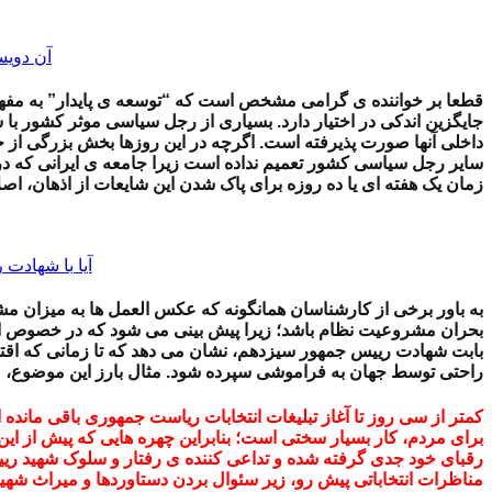
آن دویس
قطعا بر خواننده ی گرامی مشخص است که “توسعه ی پایدار” به مفه
جایگزین اندکی در اختیار دارد. بسیاری از رجل سیاسی موثر کشور با
داخلی آنها صورت پذیرفته است. اگرچه در این روزها بخش بزرگی از
سایر رجل سیاسی کشور تعمیم نداده است زیرا جامعه ی ایرانی که در
زمان یک هفته ای یا ده روزه برای پاک شدن این شایعات از اذهان، اص
آیا با شهادت 
به باور برخی از کارشناسان همانگونه که عکس العمل ها به میزان مش
بحران مشروعیت نظام باشد؛ زیرا پیش بینی می شود که در خصوص انت
بابت شهادت رییس جمهور سیزدهم، نشان می دهد که تا زمانی که اقتدا
راحتی توسط جهان به فراموشی سپرده شود. مثال بارز این موضوع،
کمتر از سی روز تا آغاز تبلیغات انتخابات ریاست جمهوری باقی مانده
برای مردم، کار بسیار سختی است؛ بنابراین چهره هایی که پیش از ای
رقبای خود جدی گرفته شده و تداعی کننده ی رفتار و سلوک شهید ری
مناظرات انتخاباتی پیش رو، زیر سئوال بردن دستاوردها و میراث شهی