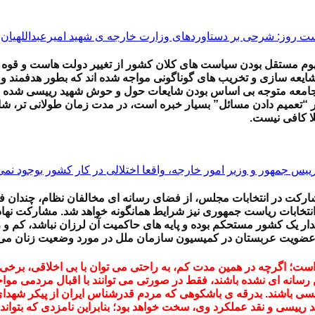
ت روز: شرحی بر دستاوردهای وزارت خارجه ی شهید امیرعبداللهیان
وم مستقل بودن سیاست های کلان کشور از تغییر دولت هاست و قوه ی
 شایعه سازی و تخریب های گوناگونی مواجه شده اند که بطور هدفمند 
 جامعه متوجه بی اساس بودن شایعات حول و حوش شهید رییسی شده ام
 “تعمیم دادن مسائل” بسیار خبره است، در مدت زمان طولانی تر، شا
لا کافی نیست.
رییس جمهور و وزیر امور خارجه، واقعا اختلالی در کار کشور بوجود نمی
ارکت در انتخابات مجلس، از فضای رسانه ای مخالفان نظام، چندان فر
خابات ریاست جمهوری نیز شرایط همانگونه خواهد شد. مشارکت نهاده
ر یک کشور مستحکم بوده و پایه های حاکمیت آن لرزان نباشد، کم و زی
 عضویت عربستان در کمیسیون سازمان ملل در مورد وضعیت زنان می 
 است؛ اگرچه در همین مدت کم، به راحتی می توان با بی اخلاقی، برخی
ن رسانه ای نشده باشند، فقط در صورتی می توانند با اقبال مردمی م
یسی باشند. بدرقه ی باشکوهی که مردم قدرشناس ایران از پیکر شهدا
د رییسی و نقد عملکرد وی، سخت خواهد بود؛ بنابراین نامزدی که بتو