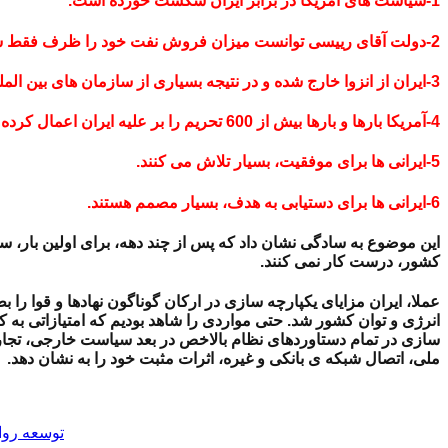
1-سیاست های آمریکا در برابر ایران شکست خورده است.
2-دولت آقای رییسی توانست میزان فروش نفت خود را ظرف فقط سه سال، حدود 7 برابر کرده و از 300،000 بشکه به 2،000،000 بشکه برساند.
3-ایران از انزوا خارج شده و در نتیجه بسیاری از سازمان های بین المللی و کشورها برای سقوط هلیکوپتر رییس جمهور ایران، پیام فرستاده و حتی عزای عمومی اعلام نمودند.
4-آمریکا بارها و بارها بیش از 600 تحریم را بر علیه ایران اعمال کرده است اما ایرانی ها تحریم ها را دور می زنند.
5-ایرانی ها برای موفقیت، بسیار تلاش می کنند.
6-ایرانی ها برای دستیابی به هدف، بسیار مصمم هستند.
این موضوع به سادگی نشان داد که پس از چند دهه، برای اولین بار،
کشور، درست کار نمی کنند.
عملا، ایران مزایای یکپارچه سازی در ارکان گوناگون نهادها و قوا ر
انرژی و توان کشور شد. حتی مواردی را شاهد بودیم که امتیازاتی به کش
سازی در تمام دستاوردهای نظام بالاخص در بعد سیاست خارجی، تجارت ب
ملی، اتصال شبکه ی بانکی و غیره، اثرات مثبت خود را به نشان دهد.
توسعه روا