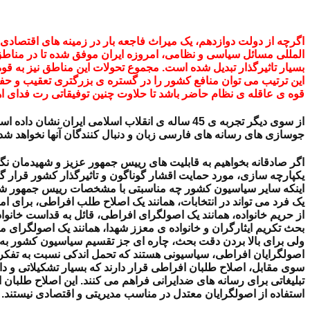
اگرچه از دولت دوازدهم، یک میراث فاجعه بار در زمینه های اقتصادی
المللی مسائل سیاسی و نظامی، امروزه ایران موفق شده تا در مناطق 
بسیار تاثیرگذار تبدیل شده است. مجموع تحولات این مناطق نیز به قو
قوه ی عاقله ی نظام حاضر باشد تا حلاوت چنین توفیقاتی رت فدای اه
از سوی دیگر تجربه ی 45 ساله ی انقلاب اسلامی ا
جوسازی های رسانه های فارسی زبان و دنبال کنندگان آنها نخواهد شد.
اگر صادقانه بخواهیم به قابلیت های رییس جمهور عزیز و شهیدمان نگ
یکپارچه سازی، مورد حمایت اقشار گوناگون و تاثیرگذار کشور قرار 
اینکه سایر سیاسیون کشور چه مناسبتی با مشخصات رییس جمهور شهید د
یک فرد می تواند در انتخابات، همانند یک اصلاح طلب افراطی، برای ا
از حریم خانواده، همانند یک اصولگرای افراطی، قائل به قداست خانواد
بحث تکریم ایثارگران و خانواده ی معزز شهدا، همانند یک اصولگرای
ولی برای بالا بردن دقت بحث، چاره ای جز تقسیم سیاسیون کشور به 
اصولگرایان افراطی، سیاسیونی هستند که تحمل اندکی نسبت به تفکر
سوی مقابل، اصلاح طلبان افراطی قرار دارند که بسیار تشکیلاتی و دار
تبلیغاتی برای رسانه های ضدایرانی فراهم می کنند. این اصلاح طلبان ا
استفاده از اصولگرایان معتدل در مناسب مدیریتی و اقتصادی نیستند.