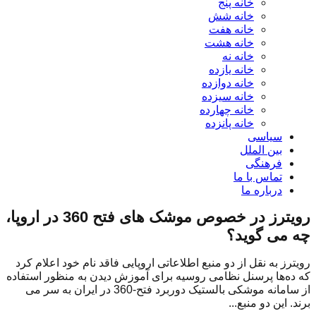
خانه پنج
خانه شش
خانه هفت
خانه هشت
خانه نه
خانه یازده
خانه دوازده
خانه سیزده
خانه چهارده
خانه پانزده
سیاسی
بین الملل
فرهنگی
تماس با ما
درباره ما
رویترز در خصوص موشک های فتح 360 در اروپا،
چه می گوید؟
رویترز به نقل از دو منبع اطلاعاتی اروپایی فاقد نام خود اعلام کرد
که ده‌ها پرسنل نظامی روسیه برای آموزش دیدن به منظور استفاده
از سامانه موشکی بالستیک دوربرد فتح-360 در ایران به سر می
برند. این دو منبع...