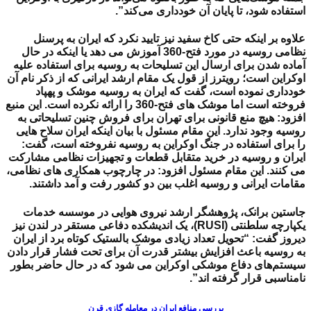
استفاده شود، تا پایان آن خودداری می‌کند”.
علاوه بر اینکه حتی کاخ سفید نیز تایید نکرد که ایران به پرسنل
نظامی روسیه در مورد فتح-360 آموزش می دهد یا اینکه در حال
آماده شدن برای ارسال این تسلیحات به روسیه برای استفاده علیه
اوکراین است؛ رویترز از قول
یک مقام ارشد ایرانی که از ذکر نام آن
خودداری نموده است، گفت که ایران به روسیه موشک و پهپاد
فروخته است اما موشک های فتح-360 را ارائه نکرده است. این منبع
افزود: هیچ منع قانونی برای تهران برای فروش چنین تسلیحاتی به
روسیه وجود ندارد. این مقام مسئول با بیان اینکه ایران سلاح هایی
را برای استفاده در جنگ اوکراین به روسیه نفروخته است، گفت:
ایران و روسیه در خرید متقابل قطعات و تجهیزات نظامی مشارکت
می کنند. این مقام مسئول افزود: در چارچوب همکاری های نظامی،
مقامات ایرانی و روسیه اغلب بین دو کشور رفت و آمد داشتند.
جاستین برانک، پژوهشگر ارشد نیروی هوایی در موسسه خدمات
یکپارچه سلطنتی (RUSI)، یک اندیشکده دفاعی مستقر در لندن نیز
دیروز گفت: “تحویل تعداد زیادی موشک بالستیک کوتاه برد از ایران
به روسیه باعث افزایش بیشتر قدرت آن برای تحت فشار قرار دادن
سیستم‌های دفاع موشکی اوکراین می شود که در حال حاضر بطور
نامناسبی قرار گرفته اند”.
بررسی منافع ایران در معامله گازی قرن