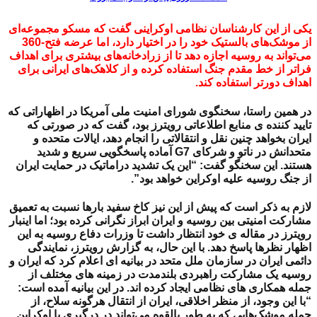
یکی از این کارشناسان نظامی اوکراینی گفت که مسکو مجموعه‌ای
از موشک‌های بالستیک خود را در اختیار دارد، اما عرضه فتح-360
می‌تواند به روسیه اجازه دهد تا از زرادخانه‌های بیشتری برای اهداف
فراتر از خط مقدم جنگ استفاده کرده و از کلاهک‌های ایرانی برای
اهداف دورتر استفاده کند.
در همین راستا، سخنگوی شورای امنیت ملی آمریکا در اظهاراتی که
تایید کننده ی منابع اطلاعاتی رویترز بود، گفت که
در صورتی که
ایران بخواهد چنین نقل و انتقالاتی را انجام دهد،
ایالات متحده و
متحدانش در ناتو و شرکای G7 آماده پاسخگویی سریع و شدید
هستند. این سخنگو گفت: “این یک تشدید دراماتیک در حمایت ایران
از جنگ روسیه علیه اوکراین خواهد بود”.
لازم به ذکر است که پیش از این نیز کاخ سفید بارها نسبت به تعمیق
مشارکت امنیتی بین روسیه و ایران ابراز نگرانی کرده بود؛ اما اینبار
رویترز در مقاله ی خود انتظار داشت تا وزرات دفاع روسیه به این
اظهار نظرها پاسخ دهد. با این حال، به گزارش رویترز، نمایندگی
دائمی ایران در سازمان ملل متحد در بیانیه ای اعلام کرد که ایران و
روسیه یک مشارکت راهبردی بلندمدت در زمینه های مختلف از
جمله همکاری های نظامی ایجاد کرده اند. در این بیانیه آمده است:
“با این وجود، از منظر اخلاقی، ایران از انتقال هرگونه سلاح، از
جمله موشک‌هایی که به طور بالقوه می‌تواند در درگیری با اوکراین