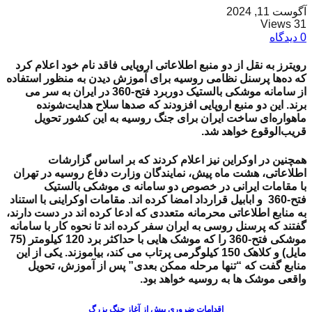
آگوست 11, 2024
31 Views
0 دیدگاه
رویترز به نقل از
دو منبع اطلاعاتی اروپایی فاقد نام خود
اعلام کرد
که ده‌ها پرسنل نظامی روسیه برای آموزش دیدن به منظور استفاده
از
سامانه موشکی بالستیک دوربرد فتح-360
در ایران به سر می
برند. این دو منبع اروپایی افزودند که صدها سلاح هدایت‌شونده
ماهواره‌ای ساخت ایران برای جنگ روسیه به این کشور تحویل
قریب‌الوقوع خواهد شد.
همچنین در اوکراین نیز اعلام کردند که بر اساس گزارشات
اطلاعاتی، هشت ماه پیش، نمایندگان وزارت دفاع روسیه در تهران
با مقامات ایرانی در خصوص دو
سامانه ی موشکی بالستیک
فتح-360 و ابابیل قرارداد امضا کرده اند. مقامات اوکراینی با استناد
به منابع اطلاعاتی محرمانه متعددی که ادعا کرده اند در دست دارند،
گفتند که پرسنل روسی به ایران سفر کرده اند تا نحوه کار با سامانه
موشکی فتح-360 را که موشک هایی با حداکثر برد 120 کیلومتر (75
مایل) و کلاهک 150 کیلوگرمی پرتاب می کند، بیاموزند. یکی از این
منابع گفت که “تنها مرحله ممکن بعدی” پس از آموزش، تحویل
واقعی موشک ها به روسیه خواهد بود.
اقدامات ضروری پیش از آغاز جنگ بزرگ