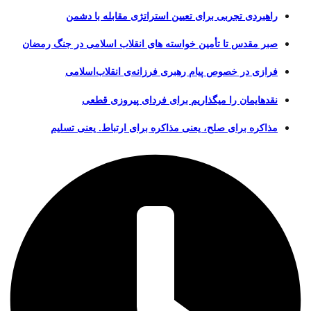
راهبردی تجربی برای تعیین استراتژی مقابله با دشمن
صبر مقدس تا تأمین خواسته های انقلاب اسلامی در جنگ رمضان
فرازی در خصوص پیام رهبری فرزانه‌ی انقلاب‌اسلامی
نقدهایمان را میگذاریم برای فردای پیروزی قطعی
مذاکره برای صلح، یعنی مذاکره برای ارتباط. یعنی تسلیم