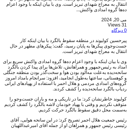
انتقال به معراج شهدای تبریز است. وی با بیان اینکه با وجود اعزام
ده‌ها گروه امدادی واکنش...
می 20, 2024
31 Views
0 دیدگاه
پیرحسین کولیوند در منطقه سقوط بالگرد با بیان اینکه کار
جست‌و‌جوی پیکرها به پایان رسید، گفت: پیکرهای مطهر در حال
انتقال به معراج شهدای تبریز است.
وی با بیان اینکه با وجود اعزام ده‌ها گروه امدادی واکنش سریع برای
امداد به رئیس‌جمهور و همراهانش، تلاش‌ها برای پیدا کردن بالگرد
سانحه‌دیده به‌علت مه‌آلود بودن هوا و سخت‌گذر بودن منطقه جنگلی
و کوهستانی، ساعتها به‌طول انجامید، افزود: سرانجام بامداد امروز
گروه‌های امدادی مردمی و هلال احمر با استفاده از پهپادهای ایرانی
ردیاب بالگرد سانحه‌دیده را کشف کردند.
کولیوند خاطرنشان کرد: ما در تاریکی و مه و باران جست‌وجو را
متوقف نکردیم و وقتی با پهپاد خودمان لاشه بالگرد را کشف کردیم
به‌سمت محل دقیق سقوط بالگرد حرکت کردیم.
رئیس جمعیت هلال احمر تصریح کرد: در این سانحه هوایی، آقای
رئیسی رئیس جمهور و همراهان او از جمله آقای امیرعبداللهیان