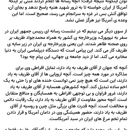
توان اینگونه نتیجه گرفت: آنچه رسانه ها اعلام کردند مبنی بر اینکه
آمریکا از ایران خواسته تا به ترور شهید هنیه پاسخ ندهد و بجای آن،
توافق آتش بس در غزه به سرانجام می رسد، صحیح است. اما این
وعده ی آمریکا نیز هرگز عملی نشد.
از سوی دیگر می بینیم که در نشست رسانه ای رییس جمهور ایران در
سفر به نیویورک، وزیرخارجه ی کشور به همراه محمدجواد ظریف بر
روی صحنه ظاهر شدند. این یعنی وزیرخارجه ی ایران در زیر سایه ی
ظریف کار می کند. این پیامی است که دستگاه دیپلماسی ایران به دنیا
مخابره می کند. اما از دید جامعه ی جهانی، این پیام چه بود؟
آنچه که جهان از آقای ظریف به یاد دارد، تمایل افراطی وی برای
مذاکره در مورد همه چیز است. آنچه اروپایی ها از آقای ظریف به یاد
دارند، این است که هیچ چیز نمی توانست خنده های او را حتی به یک
اخم ساده تبدیل کند. آنچه کشورهای همسایه از آقای طریف به یاد
دارند، غرور فراوان و بی توجهی افراطی به همسایگان و منافع متقابل
است. آنچه محور مقاومت از آقای طریف به یاد دارد، یک رقابت دائمی
و مخالفت است. آنچه قدرت های بزرگی مثل چین و روسیه از آقای
ظریف به یاد دارند، حضور همیشگی وی در دامان آمریکا و قرار دادن
تمام تخم مرغ های ایران در سبد آمریکاست.
ولی این باور وجود دارد که جامعه ی جهانی از نگاه آقای ظریف فقط در