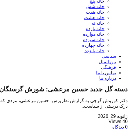
خانه پنج
خانه شش
خانه هفت
خانه هشت
خانه نه
خانه یازده
خانه دوازده
خانه سیزده
خانه چهارده
خانه پانزده
سیاسی
بین الملل
فرهنگی
تماس با ما
درباره ما
دسته گل جدید حسین مرعشی: شورش گرسنگان
دکتر کوروش گرجی به گزارش نظرپرس، حسین مرعشی، مردی که ره صد سا
درک درستی از سیاست...
ژانویه 29, 2026
40 Views
0 دیدگاه