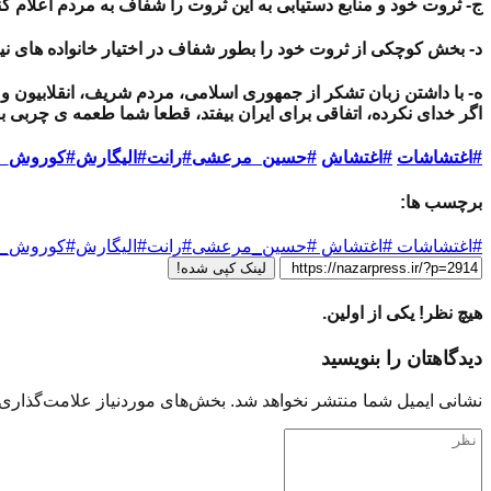
ج- ثروت خود و منابع دستیابی به این ثروت را شفاف به مردم اعلام کن
د- بخش کوچکی از ثروت خود را بطور شفاف در اختیار خانواده های نیا
ه- با داشتن زبان تشکر از جمهوری اسلامی، مردم شریف، انقلابیون و 
اگر خدای نکرده، اتفاقی برای ایران بیفتد، قطعا شما طعمه ی چربی بر
#اغتشاشات
#اغتشاش
#حسین_مرعشی
#رانت
#الیگارش
#کوروش_
برچسب ها:
#اغتشاشات #اغتشاش #حسین_مرعشی#رانت#الیگارش#کوروش_گ
لینک کپی شده!
هیچ نظر! یکی از اولین.
دیدگاهتان را بنویسید
نشانی ایمیل شما منتشر نخواهد شد.
بخش‌های موردنیاز علامت‌گذاری 