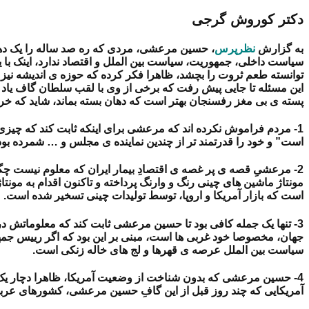
دکتر کوروش گرجی
به گزارش
نظرپرس
، حسین مرعشی، مردی که ره صد ساله را یک دهه ا
سیاست داخلی، جمهوریت، سیاست بین الملل و اقتصاد ندارد، اینک با ی
توانسته طعم ثروت را بچشد، ظاهرا فکر کرده که حوزه ی اندیشه نیز ه
این مسئله تا جایی پیش رفت که برخی از وی با لقب سلطان گاف یاد ک
پسته ی بی مغز رفسنجان بهتر است که دهان بسته بماند، شاید که خرید
1- مردم فراموش نکرده اند که مرعشی برای اینکه ثابت کند که چیزی 
است” و خود را قدرتمند تر از چندین نماینده ی مجلس و … شمرده بود
2- مرعشیِ قصه ی پر غصه ی اقتصادِ بیمار ایران که معلوم نیست چگ
مونتاژ ماشین های چینی رنگ و وارنگ پرداخته و تاکنون اقدام به مونت
است که بازار آمریکا و اروپا، توسط تولیدات چینی تسخیر شده است.
3- تنها یک جمله کافی بود تا حسین مرعشی ثابت کند که معلوماتش 
جهان، مخصوصا خود غربی ها است، مبنی بر این بود که اگر رییس جمهو
سیاست بین الملل عرصه ی قهرها و لج های خاله زنکی است.
4- حسین مرعشی که بدون شناخت از وضعیت آمریکا، ظاهرا دچار یک عش
آمریکایی که چند روز قبل از این گافِ حسین مرعشی، کشورهای عربی را