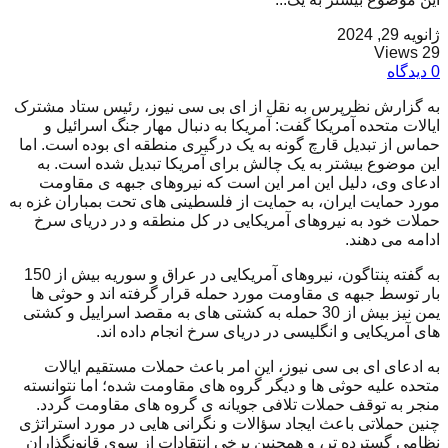
ژانویه 29, 2024
29 Views
0 دیدگاه
به گزارش نظرپرس به نقل از ای بی سی نیوز، رئیس ستاد مشترک
ایالات متحده آمریکا گفت: آمریکا به دنبال مهار جنگ اسرائیل و
حماس از تبدیل قارچ گونه به یک درگیری منطقه ای بوده است. اما
این موضوع بیشتر به یک چالش برای آمریکا تبدیل شده است. به
ادعای وی، دلیل این امر این است که نیروهای جبهه ی مقاومت
مورد حمایت ایران، به حمایت از فلسطینی های تحت بمباران غزه به
حملات خود به نیروهای آمریکایی در کل منطقه و در دریای سرخ
ادامه می دهند.
به گفته پنتاگون، نیروهای آمریکایی در عراق و سوریه بیش از 150
بار توسط جبهه ی مقاومت مورد حمله قرار گرفته اند و حوثی ها
یمن نیز بیش از 30 حمله به کشتی های به مقصد اسراییل و کشتی
های آمریکایی و انگلیسی در دریای سرخ انجام داده اند.
به ادعای ای بی سی نیوز، این امر باعث حملات مستقیم ایالات
متحده علیه حوثی ها و دیگر گروه های مقاومت شده؛ اما نتوانسته
منجر به توقف حملات تلافی جویانه ی گروه های مقاومت گردد.
چنین حملاتی باعث ایجاد سؤالات و نگرانی هایی در مورد استراتژی
نظامی گسترده تر، و همچنین برخی انتقادات از سوی قانونگذاران