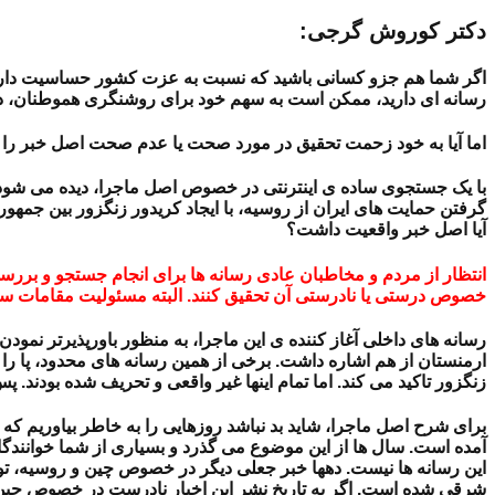
دکتر کوروش گرجی:
اگر شما هم جزو کسانی باشید که نسبت به عزت کشور حساسیت دارند، ا
رسانه ای دارید، ممکن است به سهم خود برای روشنگری هموطنان، دس
اما آیا به خود زحمت تحقیق در مورد صحت یا عدم صحت اصل خبر را ه
با یک جستجوی ساده ی اینترنتی در خصوص اصل ماجرا، دیده می شود که س
گرفتن حمایت های ایران از روسیه، با ایجاد کریدور زنگزور بین جمهور
آیا اصل خبر واقعیت داشت؟
انتظار از مردم و مخاطبان عادی رسانه ها برای انجام جستجو و بررس
خصوص درستی یا نادرستی آن تحقیق کنند. البته مسئولیت مقامات 
رسانه های داخلی آغاز کننده ی این ماجرا، به منظور باورپذیرتر نمودن
ارمنستان از هم اشاره داشت. برخی از همین رسانه های محدود، پا را ا
زنگزور تاکید می کند. اما تمام اینها غیر واقعی و تحریف شده بودند
برای شرح اصل ماجرا، شاید بد نباشد روزهایی را به خاطر بیاوریم که 
آمده است. سال ها از این موضوع می گذرد و بسیاری از شما خوانندگان 
این رسانه ها نیست. دهها خبر جعلی دیگر در خصوص چین و روسیه
شرقی شده است. اگر به تاریخ نشر این اخبار نادرست در خصوص چین و