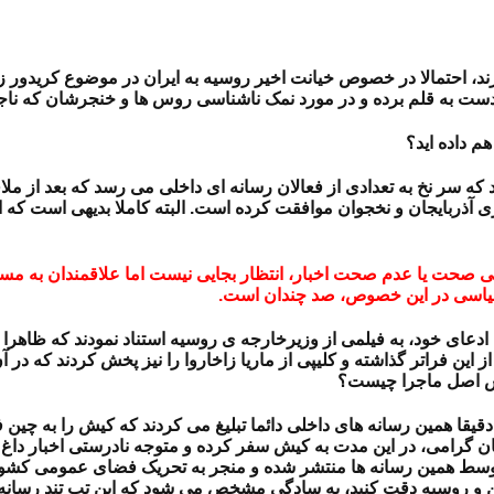
حتمالا در خصوص خیانت اخیر روسیه به ایران در موضوع کریدور زنگزور
ت به قلم برده و در مورد نمک ناشناسی روس ها و خنجرشان که ناجوا
م داده اید؟
ر نخ به تعدادی از فعالان رسانه ای داخلی می رسد که بعد از ملاقات پ
ی آذربایجان و نخجوان موافقت کرده است. البته کاملا بدیهی است که ا
ی صحت یا عدم صحت اخبار، انتظار بجایی نیست اما علاقمندان به مسائ
سیاسی در این خصوص، صد چندان است.
 ادعای خود، به فیلمی از وزیرخارجه ی روسیه استناد نمودند که ظاهرا د
ز این فراتر گذاشته و کلیپی از ماریا زاخاروا را نیز پخش کردند که 
. پس اصل ماجرا چیست؟
دقیقا همین رسانه های داخلی دائما تبلیغ می کردند که کیش را به چین 
گرامی، در این مدت به کیش سفر کرده و متوجه نادرستی اخبار داغ آن ر
، توسط همین رسانه ها منتشر شده و منجر به تحریک فضای عمومی 
 روسیه دقت کنید، به سادگی مشخص می شود که این تب تند رسانه ها 