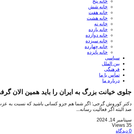
خانه پنج
خانه شش
خانه هفت
خانه هشت
خانه نه
خانه یازده
خانه دوازده
خانه سیزده
خانه چهارده
خانه پانزده
سیاسی
بین الملل
فرهنگی
تماس با ما
درباره ما
جلوی خیانت بزرگ به ایران را باید همین الان گرف
دکتر کوروش گرجی: اگر شما هم جزو کسانی باشید که نسبت به عزت کش
صد البته اگر فعالیت رسانه...
سپتامبر 14, 2024
35 Views
0 دیدگاه