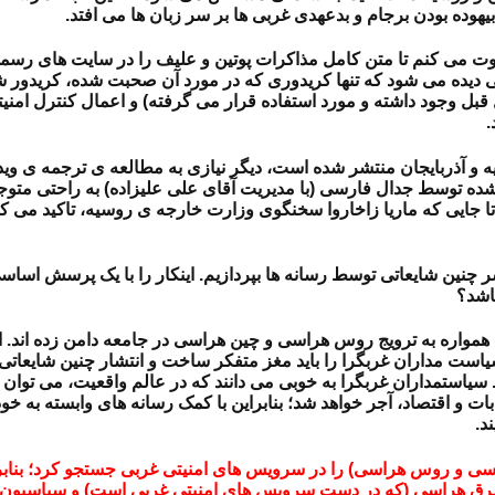
هوده بودن برجام و بدعهدی غربی ها بر سر زبان ها می افتد.
ا دعوت می کنم تا متن کامل مذاکرات پوتین و علیف را در سایت های 
گی دیده می شود که تنها کریدوری که در مورد آن صحبت شده، کریدور ش
ل قبل وجود داشته و مورد استفاده قرار می گرفته) و اعمال کنترل امن
.
آذربایجان منتشر شده است، دیگر نیازی به مطالعه ی ترجمه ی ویدیوه
شده توسط جدال فارسی (با مدیریت آقای علی علیزاده) به راحتی متوجه
. تا جایی که ماریا زاخاروا سخنگوی وزارت خارجه ی روسیه، تاکید می 
شر چنین شایعاتی توسط رسانه ها بپردازیم. اینکار را با یک پرسش اس
اشد؟
واره به ترویج روس هراسی و چین هراسی در جامعه دامن زده اند. از 
ست مداران غربگرا را باید مغز متفکر ساخت و انتشار چنین شایعاتی 
 سیاستمداران غربگرا به خوبی می دانند که در عالم واقعیت، می توان ب
ات و اقتصاد، آجر خواهد شد؛ بنابراین با کمک رسانه های وابسته به خو
د.
 و روس هراسی) را در سرویس های امنیتی غربی جستجو کرد؛ بنابرای
شرق هراسی (که در دست سرویس های امنیتی غربی است) و سیاسیون 