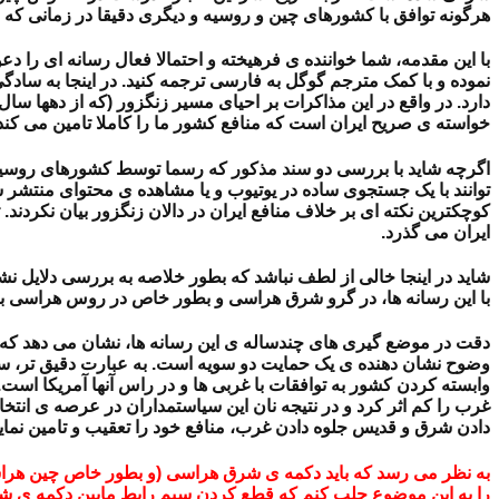
هرگونه توافق با کشورهای چین و روسیه و دیگری دقیقا در زمانی که بی
با این مقدمه، شما خواننده ی فرهیخته و احتمالا فعال رسانه ای ر
نموده و با کمک مترجم گوگل به فارسی ترجمه کنید. در اینجا به ساد
دارد. در واقع در این مذاکرات بر احیای مسیر زنگزور (که از دهها سا
خواسته ی صریح ایران است که منافع کشور ما را کاملا تامین می کند
اگرچه شاید با بررسی دو سند مذکور که رسما توسط کشورهای روسیه و 
توانند با یک جستجوی ساده در یوتیوب و یا مشاهده ی محتوای منتشر 
کوچکترین نکته ای بر خلاف منافع ایران در دالان زنگزور بیان نکردند
ایران می گذرد.
شاید در اینجا خالی از لطف نباشد که بطور خلاصه به بررسی دلایل ن
با این رسانه ها، در گرو شرق هراسی و بطور خاص در روس هراسی ب
دقت در موضع گیری های چندساله ی این رسانه ها، نشان می دهد که هم
وضوح نشان دهنده ی یک حمایت دو سویه است. به عبارت دقیق تر، سیا
وابسته کردن کشور به توافقات با غربی ها و در راس آنها آمریکا است.
غرب را کم اثر کرد و در نتیجه نان این سیاستمداران در عرصه ی انتخاب
دادن شرق و قدیس جلوه دادن غرب، منافع خود را تعقیب و تامین نماین
به نظر می رسد که باید دکمه ی شرق هراسی (و بطور خاص چین هراسی
را به این موضوع جلب کنم که قطع کردن سیم رابط مابین دکمه ی 