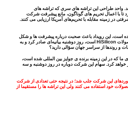
. واحد طراحی این تراشه های سری که تراشه های
اش کرد تا با اعمال تحریم های گوناگون، مانع پیشرفت شرکت
رفتی در زمینه مقابله با تحریم‌های آمریکا ارزیابی می کنند.
تامبر در شنژن برنامه ریزی شده است، فاش کرده است، این رویداد باعث صحبت درباره پیشرفت ها و شکل
گیری رسمی “اکوسیستم هوآوی محور” از طراحی تراشه تا سیستم عامل شده است. شرکت شنژن هوآگیانگ که یکی از توزیع کنندگان محصولات HiSilicon است، روز دوشنبه بیانیه‌ای صادر کرد و به
ی ما که در این زمینه برنده ی جوایز بین المللی شده است،
 های خود را برای ترویج و گسترش بازار محصولات جدید HiSilicon دو برابر خواهد کرد. سهام این شرکت دوباره در روز دوشنبه و سه
وردهای این شرکت جلب شد؛ در نتیجه حتی تعدادی از شرکت
صولات خود استفاده می کنند ولی این تراشه ها را مستقیما از