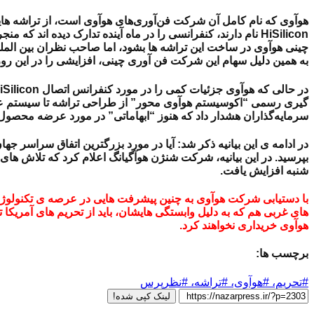
هوآوی که نام کامل آن
شرکت فن‌آوری‌های هوآوی است، از تراشه ها
HiSilicon نام دارند، کنفرانسی را در ماه آینده تدارک دیده ا
چینی هوآوی در ساخت این تراشه ها بشود، اما صاحب نظران بین المل
به همین دلیل سهام این شرکت فن آوری چینی، افزایشی را در این روزه
سرمایه‌گذاران هشدار داد که هنوز “ابهاماتی” در مورد عرضه محصول جدید HiSilicon در کنفرانس وجود دارد. آیا در مورد بزرگترین موضوعات و روندها از سراسر جها
در ادامه ی این بیانیه ذکر شد:
آیا در مورد بزرگترین اتفاق سراسر جهان
بپرسید.
در این بیانیه، شرکت
شنژن هوآگیانگ
شنبه افزایش یافت.
با دستیابی شرکت هوآوی به چنین پیشرفت هایی در عرصه ی تکنولوژ
های غربی هم که به دلیل وابستگی هایشان، باید از تحریم های آمریکا 
هوآوی خریداری نخواهند کرد.
برچسب ها:
#تحریم، #هوآوی، #تراشه، #نظرپرس
لینک کپی شده!