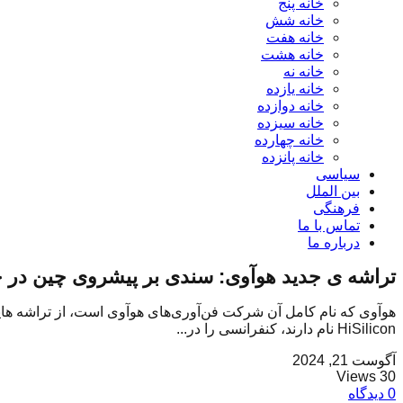
خانه پنج
خانه شش
خانه هفت
خانه هشت
خانه نه
خانه یازده
خانه دوازده
خانه سیزده
خانه چهارده
خانه پانزده
سیاسی
بین الملل
فرهنگی
تماس با ما
درباره ما
تراشه ی جدید هوآوی: سندی بر پیشروی چین در جن
هوآوی که نام کامل آن شرکت فن‌آوری‌های هوآوی است، از تراشه ه
HiSilicon نام دارند، کنفرانسی را در...
آگوست 21, 2024
30 Views
0 دیدگاه