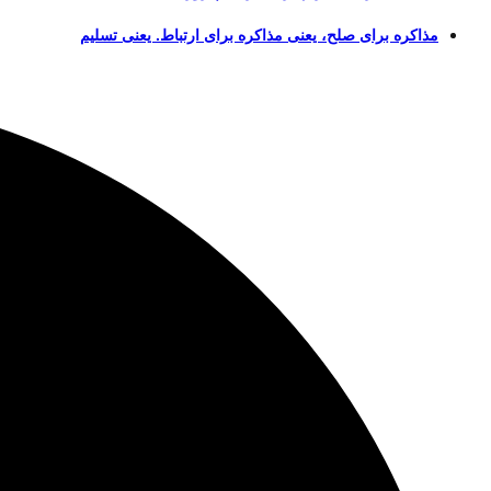
مذاکره برای صلح، یعنی مذاکره برای ارتباط. یعنی تسلیم