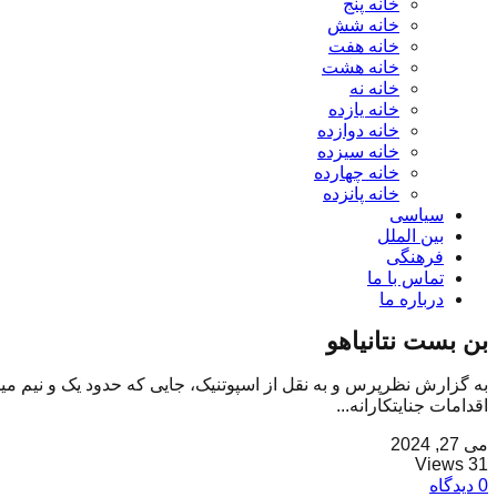
خانه پنج
خانه شش
خانه هفت
خانه هشت
خانه نه
خانه یازده
خانه دوازده
خانه سیزده
خانه چهارده
خانه پانزده
سیاسی
بین الملل
فرهنگی
تماس با ما
درباره ما
بن بست نتانیاهو
به گزارش نظرپرس و به نقل از اسپوتنیک، جایی که حدود یک و نیم میل
اقدامات جنایتکارانه...
می 27, 2024
31 Views
0 دیدگاه