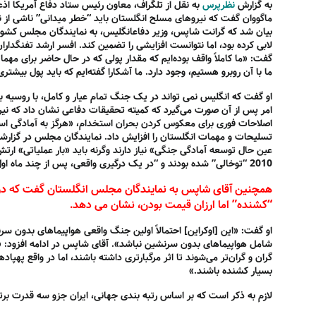
به گزارش
نظرپرس
به نقل از تلگراف، معاون رئیس ستاد دفاع آمریکا اذع
ماگووان گفت که نیروهای مسلح انگلستان باید “خطر میدانی” ناشی از ند
بیان شد که گرانت شاپس، وزیر دفاعانگلیس، به نمایندگان مجلس کشور
لابی کرده بود، اما نتوانست افزایشی را تضمین کند. افسر ارشد تفنگدار
گفت: «ما کاملاً واقف بوده‌ایم که مقدار پولی که در حال حاضر برای مه
ما با آن روبرو هستیم، وجود دارد. ما آشکارا گفته‌ایم که باید پول بیشتری
او گفت که انگلیس نمی تواند در یک جنگ تمام عیار و کامل، با روسیه بج
امر پس از آن صورت می‌گیرد که کمیته
تحقیقات
دفاعی نشان داد که ن
اصلاحات فوری برای معکوس کردن بحران استخدام، «هرگز به آمادگی ا
تسلیحات و مهمات انگلستان را افزایش داد. نمایندگان مجلس در گزارش
عین حال توسعه آمادگی جنگی» نیاز دارند وگرنه باید «بار عملیاتی» ارت
2010 “توخالی” شده بودند و “در یک درگیری واقعی، پس از چند ماه اول درگیری، قابلیت ها و توان خود را از دست خواهند داد”.
همچنین
آقای شاپس به نمایندگان مجلس انگلستان گفت که درس
“کشنده” اما ارزان قیمت بودن، نشان می دهد.
او گفت: «این [اوکراین] احتمالاً اولین جنگ واقعی هواپیماهای بدون 
شامل هواپیماهای بدون سرنشین نباشد».
آقای شاپس در ادامه افزود: 
گران و گران‌تر می‌شوند تا اثر مرگبارتری داشته باشند، اما در واقع پهپا
بسیار کشنده باشند.»
لازم به ذکر است که بر اساس رتبه بندی جهانی، ایران جزو سه قدرت برتر