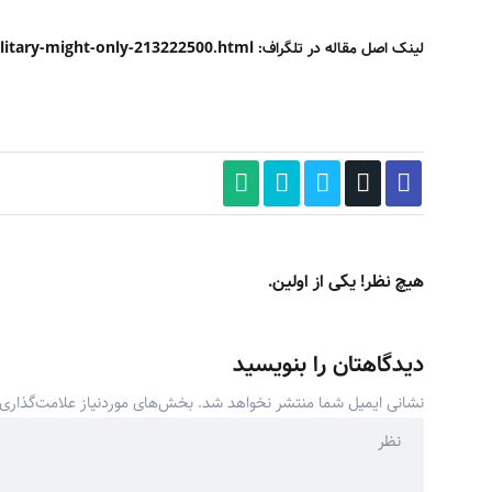
لینک اصل مقاله در تلگراف: https://www.yahoo.com/news/weakened-uk-military-might-only-213222500.html
هیچ نظر! یکی از اولین.
دیدگاهتان را بنویسید
نشانی ایمیل شما منتشر نخواهد شد.
بخش‌های موردنیاز علامت‌گذاری 