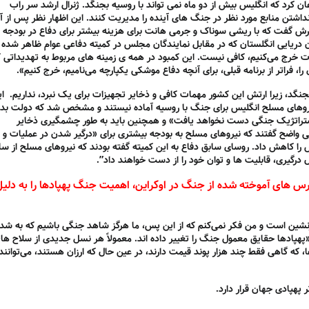
ان کرد که انگلیس بیش از دو ماه نمی تواند با روسیه بجنگد. ژنرال ارشد سر راب
اشتن منابع مورد نظر در جنگ های آینده را مدیریت کنند. این اظهار نظر پس از آ
ش گفت که با ریشی سوناک و جرمی هانت برای هزینه بیشتر برای دفاع در بودجه ا
ان دریایی انگلستان که در مقابل نمایندگان مجلس در کمیته دفاعی عوام ظاهر شده ب
مات خرج می‌کنیم، کافی نیست. این کمبود در همه ی زمینه های مربوط به تهدیداتی 
 را، فراتر از برنامه قبلی، برای آنچه دفاع موشکی یکپارچه می‌نامیم، خرج کنیم».
نگد، زیرا ارتش این کشور مهمات کافی و ذخایر تجهیزات برای یک نبرد، نداریم. ا
ی
یروهای مسلح انگلیس برای جنگ با روسیه آماده نیستند و مشخص شد که دولت بد
ستراتژیک جنگی دست نخواهد یافت» و همچنین باید به طور چشمگیری ذخایر
ی واضح گفتند که نیروهای مسلح به بودجه بیشتری برای «درگیر شدن در عملیات و د
ش را کاهش داد. روسای سابق دفاع به این کمیته گفته بودند که نیروهای مسلح از سا
 های آموخته شده از جنگ در اوکراین، اهمیت جنگ پهپادها را به دلیل
سرنشین است و من فکر نمی‌کنم که از این پس، ما هرگز شاهد جنگی باشیم که به ش
«پهپادها حقایق معمول جنگ را تغییر داده اند. معمولاً هر نسل جدیدی از سلاح ها،
دها، که گاهی فقط چند هزار پوند قیمت دارند، در عین حال که ارزان هستند، می‌توانند
 پهپادی جهان قرار دارد.