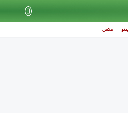
دئو
عکس