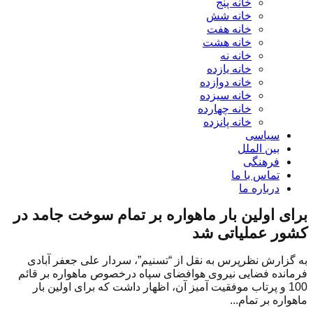
خانه پنج
خانه شش
خانه هفت
خانه هشت
خانه نه
خانه یازده
خانه دوازده
خانه سیزده
خانه چهارده
خانه پانزده
سیاسی
بین الملل
فرهنگی
تماس با ما
درباره ما
برای اولین بار ماهواره بر تمام سوخت جامد در
کشور عملیاتی شد
به گزارش نظرپرس به نقل از “تسنیم”، سردار علی جعفر آبادی
فرمانده فضایی نیروی هوافضای سپاه درخصوص ماهواره بر قائم
100 و پرتاب موفقیت آمیز آن، اظهار داشت که برای اولین بار
ماهواره بر تمام...