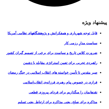
پیشنهاد ویژه
قابل توجه شهریاری و همفکرانش و پژوهشگاههای نظامی آمریکا
سیاست مدارِ رزمی کار
ضرورت کلاس تاریخ و سیاست برای برخی از تصمیم گیران کشور
راهبردی تجربی برای تعیین استراتژی مقابله با دشمن
صبر مقدس تا تأمین خواسته های انقلاب اسلامی در جنگ رمضان
فرازی در خصوص پیام رهبری فرزانه‌ی انقلاب‌اسلامی
نقدهایمان را میگذاریم برای فردای پیروزی قطعی
مذاکره برای صلح، یعنی مذاکره برای ارتباط. یعنی تسلیم