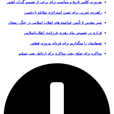
ضرورت کلاس تاریخ و سیاست برای برخی از تصمیم گیران کشور
راهبردی تجربی برای تعیین استراتژی مقابله با دشمن
صبر مقدس تا تأمین خواسته های انقلاب اسلامی در جنگ رمضان
فرازی در خصوص پیام رهبری فرزانه‌ی انقلاب‌اسلامی
نقدهایمان را میگذاریم برای فردای پیروزی قطعی
مذاکره برای صلح، یعنی مذاکره برای ارتباط. یعنی تسلیم