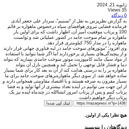
ژانویه 21, 2024
35 Views
0 دیدگاه
به گزارش نظرپرس به نقل از “تسنیم”، سردار علی جعفر آبادی
فرمانده فضایی نیروی هوافضای سپاه درخصوص ماهواره بر قائم
100 و پرتاب موفقیت آمیز آن، اظهار داشت که برای اولین بار
ماهواره بر تمام سوخت جامد در کشور عملیاتی شد و توانست
ماهواره را در مدار 750 کیلومتری قرار دهد.
وی افزود: “موتورهای سوخت جامد در لبه فناوری جهانی قرار دارند
و از پیچیدگی‌های بسیاری برخوردارند اما اگر شما بتوانید با استفاده
از مواد سبک مانند کامپوزیت موتور سوخت جامدی بسازید که بتواند
دما و فشار قابل توجهی را تحمل کند و همچنین نازل آن بتواند
ماهواره بر را به درستی هدایت کند از آن به بعد کار برای شما بسیار
ساده خواهد شد. از سوی دیگر ماهواره‌برهای سوخت جامد برای ما
بسیار مقرون به صرفه هستند و با اقتصاد مقاومتی همخوانی دارند و
از این جهت می توانیم در آینده تعداد بیشتری از آنها تولید و به فضا
پرتاب کنیم و پس از پرتاب امروز انشاالله در چندماه آینده نیز یک
پرتاب دیگر خواهیم داشت.
لینک کپی شده!
هیچ نظر! یکی از اولین.
دیدگاهتان را بنویسید