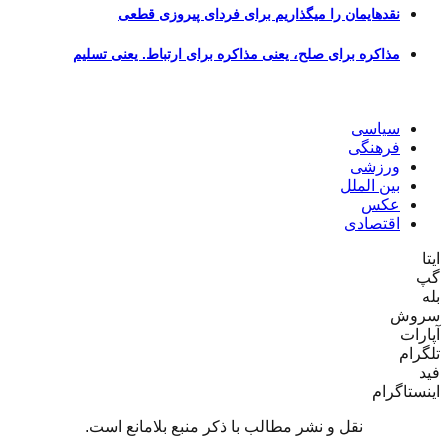
نقدهایمان را میگذاریم برای فردای پیروزی قطعی
مذاکره برای صلح، یعنی مذاکره برای ارتباط. یعنی تسلیم
سیاسی
فرهنگی
ورزشی
بین الملل
عکس
اقتصادی
ایتا
گپ
بله
سروش
آپارات
تلگرام
فید
اینستاگرام
نقل و نشر مطالب با ذکر منبع بلامانع است.