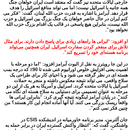
خارجی ایالات متحده نیز گفت که معتقد است ایران خواهان جنگ
همه جانبه با اسرائیل نیست؛ اما می تواند منافع اسرائیل را هدف
قرار دهد.
آبرامز با اشاره به قدرت حزب الله لبنان، گفت: “فکر می
کنم ایران در حال حاضر خواهان یک جنگ بزرگ بین اسرائیل و حزب
الله نیست، بنابراین هیچ پاسخی در قالب یک اقدام بزرگ حزب الله
نخواهد بود”.
او افزود: “ایرانی ها راه‌های زیادی برای پاسخ دادن دارند. برای مثال
تلاش برای منفجر کردن سفارت اسرائیل.
ایران همچنین می‌تواند
برنامه هسته‌ای خود را تسریع کند”.
در این جا رویترز به نقل از الیوت آبرامز افزود: “اما دو مرحله با
اهمیت یعنی افزایش خلوص اورانیوم غنی شده تا 90٪ که درجه بمب
هسته ای در نظر گرفته می شود و یا احیای کار برای طراحی یک
سلاح واقعی، می تواند نتیجه معکوس داشته و منجر به حملات
اسرائیل یا ایالات متحده گردد.
اسراییل و آمریکا به هر یک از این دو
مرحله به عنوان تصمیمی برای دستیابی به سلاح هسته ای نگاه می
کنند”. در پایان آبرامز اینگونه نتیجه گیری کرد: “بنابراین ایرانی ها
واقعاً ریسک بزرگی می کنند. آیا آنها آماده انجام این کار هستند؟ من
چنین فکر نمی کنم”.
جان آلترمن، مدیر برنامه خاورمیانه در اندیشکده CSIS در
واشنگتن، گفت که: “انتظار واکنش گسترده ایران در برابر حمله به