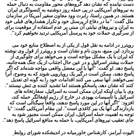
دست نیامده که نشان دهد گروه‌های محور مقاومت به دنبال حمله
به نیروهای آمریکایی در پی حمله روز دوشنبه به کنسولگری ایران
هستند. در همین راستا،
رابرت وود معاون سفیر آمریکا در سازمان
ملل گفت: “ما در دفاع از پرسنل خود و تکرار هشدارهای قبلی خود
به ایران و نیروهای نیابتی آن مبنی بر عدم استفاده از موقعیت برای
از سرگیری حملات خود به پرسنل آمریکایی تردید نخواهیم کرد”.
رویترز در ادامه به نقل قول از یکی از به اصطلاح منابع خود می
پردازد. این منبع، بدون نام و نشان است و رویترز از قول وی نوشته
که ایران با یک مشکل مواجه است و می‌خواهد برای جلوگیری از
حملات بیشتر اسرائیل و در عین حال اجتناب از یک جنگ همه‌جانبه،
پاسخ دهد.
او گفت: “آنها با این معضل واقعی مواجه شده‌اند که اگر
پاسخ دهند، ممکن است درگیر یک رویارویی شوند که به وضوح، آنرا
نمی‌خواهند. آنها سعی می کنند اقدامات خود را به گونه ای تعدیل
کنند که نشان دهد، پاسخگو هستند اما تشدید کننده ی تنش نیستند”.
وی با بیان اینکه ایران ممکن است به اسرائیل، سفارتخانه های
اسرائیل یا تأسیسات یهودی در خارج از رژیم اشغالگر حمله کند،
افزود: “اگر آنها در این مورد پاسخ ندهند، واقعاً سیگنالی است که
بازدارندگی آنها یک ببر کاغذی است”.
این مقام آمریکایی گفت: “با
توجه به اهمیت حمله اسرائیل، ایران ممکن است مجبور شود به
جای تعقیب نیروهای آمریکایی، با حمله به منافع اسرائیل پاسخ دهد”.
الیوت آبرامز، کارشناس خاورمیانه در اندیشکده شورای روابط