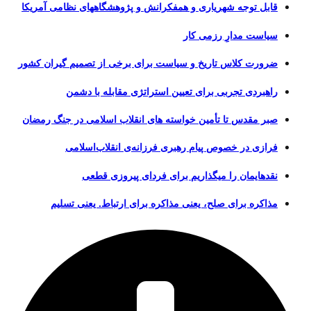
قابل توجه شهریاری و همفکرانش و پژوهشگاههای نظامی آمریکا
سیاست مدارِ رزمی کار
ضرورت کلاس تاریخ و سیاست برای برخی از تصمیم گیران کشور
راهبردی تجربی برای تعیین استراتژی مقابله با دشمن
صبر مقدس تا تأمین خواسته های انقلاب اسلامی در جنگ رمضان
فرازی در خصوص پیام رهبری فرزانه‌ی انقلاب‌اسلامی
نقدهایمان را میگذاریم برای فردای پیروزی قطعی
مذاکره برای صلح، یعنی مذاکره برای ارتباط. یعنی تسلیم