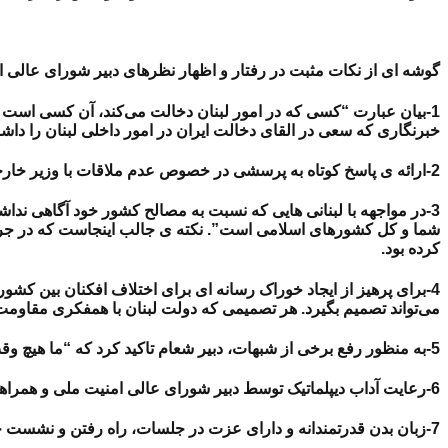
گوشه ای از نکات مثبت در رفتار و اظهار نظرهای دبیر شورای عالی ام
1-بیان عبارت “کسی که در امور لبنان دخالت می‌کند، آن کسی است که 
خبرنگاری که سعی در القای دخالت ایران در امور داخلی لبنان را داش
2-ارائه ی پاسخ کوتاه به پرسشی در خصوص عدم ملاقات با وزیر خارجه ی لبنان مبنی بر اینکه “به علت ضیق وقت”.
3-در مواجهه با لبنانی هایی که نسبت به مصالح کشور خود آگاهی ند
شما و کل کشورهای اسلامی است”. نکته ی جالب اینجاست که در جری
کرده بود.
4-برای پرهیز از ایجاد خوراک رسانه ای برای اختلاف افکنان بین کش
می‌تواند تصمیم بگیرد. هر تصمیمی که دولت لبنان با همفکری مقاومت
5-به منظور رفع برخی از شبهات، دبیر شعام تاکید کرد که “ما هیچ وقت به دوستانمان به عنوان ابزار نگاه نمی‌کنیم”.
6-رعایت آداب دیپلماتیک توسط دبیر شورای عالی امنیت ملی و همراهان وی.
7-زبان بدن قدرتمندانه و دارای عزت در جلسات، راه رفتن و نشست خبری.