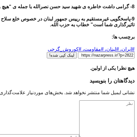
8- گرامی داشت خاطره ی شهید سید حسن نصرالله با جمله ی “هیچ وقت فکر نمی‌کردم سید حسن نصرالله در دنیا نباشد و من باشم”.
9-پاسخگویی غیرمستقیم به رییس جمهور لبنان در خصوص خلع سلاح لبن
تاثیرگذاری شما است” خطاب به حزب الله.
برچسب ها:
#ایران، #لبنان، #مقاومت، #کوروش_گرجی
لینک کپی شده!
هیچ نظر! یکی از اولین.
دیدگاهتان را بنویسید
نشانی ایمیل شما منتشر نخواهد شد.
بخش‌های موردنیاز علامت‌گذاری 