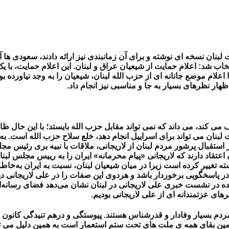
بنان نسخه ای نوشته و برای آن زمانبندی نیز ارائه دادند، سعودی ها آغ
تخاب شد: اعلام حمایت از شیعیان عراق و لبنان. این اعلام حمایت، با
علام موضع جانانه ای از حزب الله لبنان، شیعیان را به وجد نیاورده بو
ظهار نظرهای بسیار به جا و مناسبی نیز انجام داد.
ی کند، می داند که نمی تواند مقابل حزب الله بایستد؛ با این حال ظ
نان می تواند برای اسراییل انجام دهد، خلع سلاح حزب الله است. به 
استقبال پرشور مردم لبنان از لاریجانی، ملاقات با نبیه بری رئیس مج
 اعتقاد دارند که لاریجانی «پیام محرمانه» ایران را به رییس مجلس ل
شته تغییر کرده است زیرا در میان شیعیان لبنان، نسبت به ایران به‌خا
ی در پاسخگویی برخوردار باشد و هردوی این صفات را در علی لاریجانی د
 شده در نشست خبری علی لاریجانی در لبنان نشان می‌دهد فضای رسانه‌
های عزتمندانه ای از علی لاریجانی بودیم.
ردم بسیار وفادار و قدرشناس هستند. پیوستگی و درهم تنیدگی کانون ه
ین بقای همه ی ملت های تحت ستم استعمار است به همین دلیل می توا