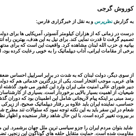
کوروش گرجی
به گزارش
نظرپرس
و به نقل از خبرگزاری فارس:
درست در زمانی که از هزاران کیلومتر آنسوتر، آمریکایی ها برای دولت ل
تصمیم گرفت تا قدرت نمایی کند. برای نیل به این هدف، بهترین راه ان
بیانیه ی حزب الله لبنان مشاهده کرد. واقعیت این است که برای مدتها ا
برخی از مقامات ایرانی، آداب دیپلماتیک را به خوبی رعایت کرده بود، ا
از سوی دیگر، دولت لبنان که به شدت در برابر اسراییل احساس ضعف م
های عربی، موجب افتخار است. یکی از بزرگترین خدماتی هم که دولت لب
دبیر شورای عالی امنیت ملی ایران وارد این کشور می شود. گذشته از 
شیعیان، از اهمیت بسیار بالایی برخوردار است. بسیاری از کارشناسان
رسد مبنی بر اینکه پیام لاریجانی شامل این اطمینان بود که دوران گذ
حساسی، نماینده ایران باید علاوه بر رفتار دیپلماتیک صحیح، از زیرک
شعام در این سفر باید به این نکته توجه نمود که سئوالات تند مطرح
بر بیروت تغییر کرده است. با این حال شاهد رفتار سنجیده و اظهار نظر
شاید بتوان مردم ایران را جزو سیاسی ترین ملل جهان برشمرد. این م
مقاومت شده است. حمایت متقابل حلقه های گوناگون این زنجیر، تضم