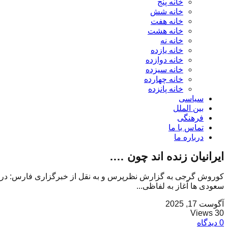
خانه پنج
خانه شش
خانه هفت
خانه هشت
خانه نه
خانه یازده
خانه دوازده
خانه سیزده
خانه چهارده
خانه پانزده
سیاسی
بین الملل
فرهنگی
تماس با ما
درباره ما
ایرانیان زنده اند چون ….
کوروش گرجی به گزارش نظرپرس و به نقل از خبرگزاری فارس: درست در 
سعودی ها آغاز به لفاظی...
آگوست 17, 2025
30 Views
0 دیدگاه