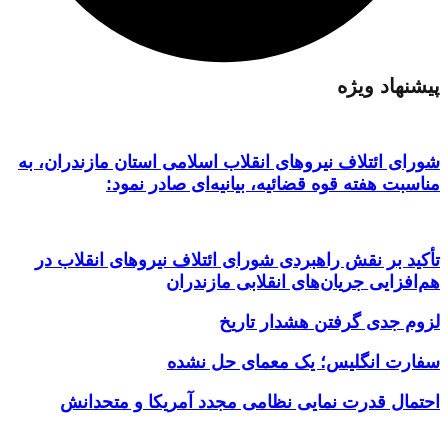
پیشنهاد ویژه
شورای ائتلاف نیروهای انقلاب اسلامی استان مازندران، به
مناسبت هفته قوه قضائیه، بیانیه‌ای صادر نمود:
تأکید بر نقش راهبردی شورای ائتلاف نیروهای انقلاب در
هم‌افزایی جریان‌های انقلابی مازندران
لزوم جدی گرفتن هشدار تاریخ
سفارت انگلیس؛ یک معمای حل نشده
احتمال قدرت نمایی نظامی مجدد آمریکا و متحدانش