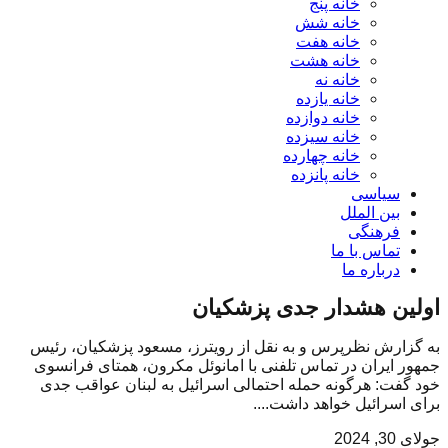
خانه پنج
خانه شش
خانه هفت
خانه هشت
خانه نه
خانه یازده
خانه دوازده
خانه سیزده
خانه چهارده
خانه پانزده
سیاسی
بین الملل
فرهنگی
تماس با ما
درباره ما
اولین هشدار جدی پزشکیان
به گزارش نظرپرس و به نقل از رویترز، مسعود پزشکیان، رئیس
جمهور ایران در تماس تلفنی با امانوئل مکرون، همتای فرانسوی
خود گفت: هرگونه حمله احتمالی اسرائیل به لبنان عواقب جدی
برای اسرائیل خواهد داشت....
جولای 30, 2024