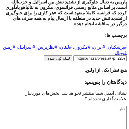
پاریس به دنبال جلوگیری از تشدید تنش بین اسرائیل و حزب‌الله
است. بر اساس منابع رسمی فرانسوی، مکرون به نتانیاهو یادآوری
کرده که فرانسه کاملا متعهد است که «هر کاری را برای جلوگیری
از تشدید تنش جدید در منطقه با ارسال پیام به همه طرف های
درگیر در مناقشه انجام دهد».
برچسب ها:
#پزشکیان، #ایران، #مکرون، #لبنان، #نظرپرس، #اسراییل، #زمین
فوتبال
لینک کپی شده!
هیچ نظر! یکی از اولین.
دیدگاهتان را بنویسید
نشانی ایمیل شما منتشر نخواهد شد.
بخش‌های موردنیاز
علامت‌گذاری شده‌اند
*