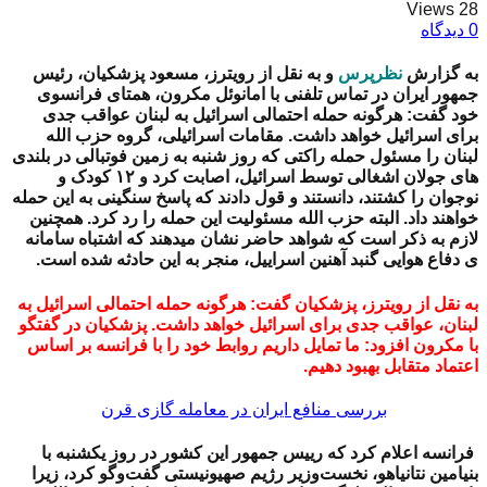
28 Views
0 دیدگاه
به گزارش
نظرپرس
و به نقل از رویترز، مسعود پزشکیان، رئیس
جمهور ایران در تماس تلفنی با امانوئل مکرون، همتای فرانسوی
خود گفت: هرگونه حمله احتمالی اسرائیل به لبنان عواقب جدی
برای اسرائیل خواهد داشت. مقامات اسرائیلی، گروه حزب الله
لبنان را مسئول حمله راکتی که روز شنبه به زمین فوتبالی در بلندی
های جولان اشغالی توسط اسرائیل، اصابت کرد و ۱۲ کودک و
نوجوان را کشتند، دانستند و قول دادند که پاسخ سنگینی به این حمله
خواهند داد. البته حزب الله مسئولیت این حمله را رد کرد. همچنین
لازم به ذکر است که شواهد حاضر نشان میدهند که اشتباه سامانه
ی دفاع هوایی گنبد آهنین اسراییل، منجر به این حادثه شده است.
به نقل از رویترز، پزشکیان گفت: هرگونه حمله احتمالی اسرائیل به
لبنان، عواقب جدی برای اسرائیل خواهد داشت. پزشکیان در گفتگو
با مکرون افزود: ما تمایل داریم روابط خود را با فرانسه بر اساس
اعتماد متقابل بهبود دهیم.
بررسی منافع ایران در معامله گازی قرن
فرانسه اعلام کرد که رییس جمهور این کشور در روز یکشنبه با
بنیامین نتانیاهو، نخست‌وزیر رژیم صهیونیستی گفت‌وگو کرد، زیرا