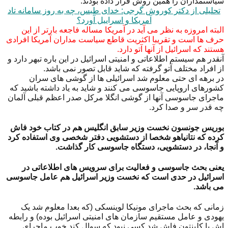
سیاستمداران را همین روش قرار داده بودند.
تحلیلی از دکتر کوروش گرجی: خدای طبس، چه به روز سامانه تاد
آمریکا و اسراییل آورد؟
البته امروزه به نظر می آید در آمریکا مساله فاجعه بارتر از این
حرف ها است و تقریبا اکثریت قاطع سیاست مداران آمریکا افرادی
هستند که اسرائیل از آنها آتو دارد.
آنقدر هم سیستم اطلاعاتی و امنیتی اسرائیل در این باره تبهر دارد و
از افراد مختلف آتو گرفته که شاید قابل تصور نمی باشد.
در برهه ای حتی معلوم شد اسرائیلی ها از گوشی های سران
کشورهای اروپایی جاسوسی می کنند و شاید به یاد داشته باشید که
ماجرای جاسوسی آنها از گوشی انگلا مرکل صدر اعظم قبلی آلمان
چه قدر سر و صدا کرد.
بوریس جونسون نخست وزیر سابق انگلیس هم در کتاب خود فاش
کرده که نتانیاهو شخصا از دستشویی دفتر شخصی وی استفاده کرد
و آنجا، در دستشویی، دستگاه جاسوسی کار گذاشت.
یعنی بحث جاسوسی و فعالیت برای سرویس های اطلاعاتی در
اسرائیل در حدی است که نخست وزیر اسرائیل هم عامل جاسوسی
می باشد.
زمانی که بحث ماجرای مونیکا لوینسکی (که بعدا معلوم شد یک
یهودی و عامل مستقیم سازمان های امنیتی اسرائیل بوده) و رابطه
اش با کلینتون فاش شد کسی نبود که سوال کند خوب ماجرای