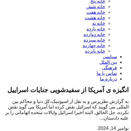
خانه پنج
خانه شش
خانه هفت
خانه هشت
خانه نه
خانه یازده
خانه دوازده
خانه سیزده
خانه چهارده
خانه پانزده
سیاسی
بین الملل
فرهنگی
تماس با ما
درباره ما
انگیزه ی آمریکا از سفیدشویی جنایات اسراییل
به گزارش نظرپرس و به نقل از اسپوتنیک،کل دنیا و محاکم بین
المللی می گویند که اسرائیل نقض کرده اما آمریکا می گوید نقض
نکرده، جل الخالق. البته اخیرا اسرائیل وایالات متحده اتهاماتی را بر
علیه دادستان...
نوامبر 14, 2024