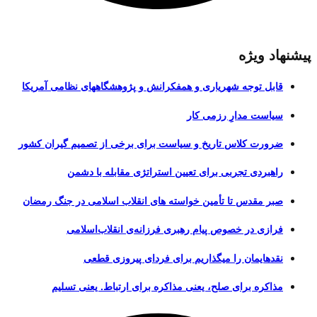
پیشنهاد ویژه
قابل توجه شهریاری و همفکرانش و پژوهشگاههای نظامی آمریکا
سیاست مدارِ رزمی کار
ضرورت کلاس تاریخ و سیاست برای برخی از تصمیم گیران کشور
راهبردی تجربی برای تعیین استراتژی مقابله با دشمن
صبر مقدس تا تأمین خواسته های انقلاب اسلامی در جنگ رمضان
فرازی در خصوص پیام رهبری فرزانه‌ی انقلاب‌اسلامی
نقدهایمان را میگذاریم برای فردای پیروزی قطعی
مذاکره برای صلح، یعنی مذاکره برای ارتباط. یعنی تسلیم