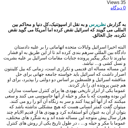
35 Views
0 دیدگاه
به گزارش
نظرپرس
و به نقل از اسپوتنیک،کل دنیا و محاکم بین
المللی می گویند که اسرائیل نقض کرده اما آمریکا می گوید نقض
نکرده، جل الخالق.
البته اخیرا اسرائیل وایالات متحده اتهاماتی را بر علیه دادستان
دادگاه بین المللی سرهم بندی کرده اند تا از این طریق به او فشار
بیاورند تا دیگر پیگیر پرونده جنایات مقامات اسرائیل بر علیه بشریت
و نسل کشی و… نباشد.
این مساله مساله ای قدیمی و تکراری است، زمانی که بیل کلینتون
اصرار داشت که اسرائیل باید خواسته جامعه جهانی برای حل
مناقشه اسرائیل و فلسطین بر اساس دو دولتی را بپذیرد، برای او
هم چنین پرونده ای را باز کردند.
عموما یکی از ابزار تاریخی یهودی ها برای کنترل سیاست مداران
این بوده وهست که با مکر و حیله از آنها جاسوسی می کنند و سعی
میکنند که از آنها آتو پیدا کنند و سر به زنگاه آن آتو را رو می کنند.
میتوان گفت کمتر انسانی هست که هیچ مشکلی نداشته باشد که
بتوان از آن به عنوان آتو استفاده کرد و یهودی ها از قدیم الایام چند
هزار سال پیش متوجه این مساله شده اند و به شگرد های مختلف،
عموما با مکر و حیله و… ، در طول تاریخ یکی از روش های کنترل