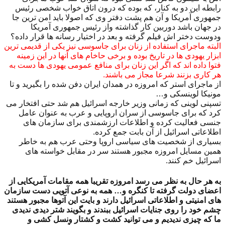
رابطه این دو به کنار، که بوده که درون اتاق خواب شخصی رئیس
جمهوری آمریکا و آن هم پشت دفتر وی که اصولا باید امن ترین جا
در جهان باشد دوربین کار گذاشته واز رئیس جمهوری آمریکا
ودوست دختر اش فیلم گرفته و بعد در اختیار رسانه ها قرار داده؟
البته ماجرای استفاده از زنان برای جاسوسی نیز یکی از قدیمی ترین
ابزار یهودی ها در تاریخ بوده و برخی حاخام های آنها در این زمینه
فتوا داده اند که اگر این زنان برای منافع عمومی یهودی ها دست به
هر کاری بزنند شرعا مجاز می باشند.
از ماجرای استر که امروزه در همدان ایران دفن شده را بگیرید و تا
مونیکا لوینسکی و…
تسپنی لوینی که زمانی وزیر خارجه اسرائیل هم شد حتی افتخار می
کرد که برای جاسوسی از سران اروپایی و عرب به عنوان عامل
جنسی فعالیت کرده و اطلاعات ارزشمندی برای سازمان های
اطلاعاتی اسرائیل از آن بابت جمع کرده.
بسیاری از شخصیت های سیاسی اروپا وحتی عرب هم به خاطر
همین مسایل امروزه مجبور هستند سر در مقابل خواسته های
اسرائیل خم کنند.
به هر حال به نظر می رسد امروزه تقریبا همه مقامات آمریکایی از
اعضای دولت گرفته تا کنگره و… همه به نوعی آتویی دست سازمان
های امنیتی و اطلاعاتی اسرائیل دارند و بایت این آتوها مجبور هستند
چشم خود را روی جنایات اسرائیل ببندند و بگویند شتر دیدی ندیدی
ما که چیزی ندیدیم و می توانید کشت و کشتار ونسل کشی و