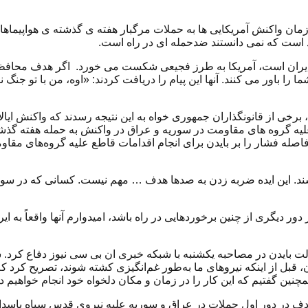
مان واکنش آمریکایی ها به حملات مرگبار هفته ی گذشته ی هواپیماها
است که نمی دانستند ضدحمله ای در راه است.
 ایران است، آمریکا به طرز فجیعی شکست می خورد. اگر هدف محافظت 
ا را باور می کنند. آنها این پیام را دریافت کردند: «اوه، من با تو جنگ 
برخی از قانونگذاران جمهوری خواه به این نتیجه رسدند که واکنش ایا
علیه گروه های مقاومت در سوریه و عراق در واکنش به حمله هفته گذشته
رباز بلافاصله فشار را بر بایدن برای انجام اقدامات قاطع علیه گروه‌های 
رسند. این ایده ضربه زدن به صدها هدف … مهم نیست. کسانی که در سور
ور دیگری از چنین برخوردهایی در راه باشد، امیدوارم آنها واقعاً به ایرا
 بایدن در مصاحبه یکشنبه با شبکه خبری ان بی سی نیوز دفاع کرد. سا
گان، گفت: «رئیس‌جمهور قبل از حمله به برج 22 در اردن، قبل از اینکه نیروهای ما به‌طور غم‌انگیزی کش
مچنین گفتیم که این کار را در زمان و مکان دلخواه خود انجام خواهیم د
م به ذکر است که پنتاگون جمعه گذشته اعلام کرد که بیش از 85 هدف در دور اول حملات در عراق و سوریه 