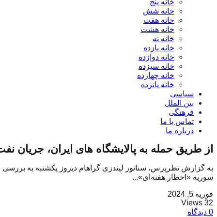
خانه پنج
خانه شش
خانه هفت
خانه هشت
خانه نه
خانه یازده
خانه دوازده
خانه سیزده
خانه چهارده
خانه پانزده
سیاسی
بین الملل
فرهنگی
تماس با ما
درباره ما
از طریق حمله به پالایشگاه های ایران، جریان نفت ر
به گزارش نظرپرس، سناتور لیندزی گراهام دیروز یکشنبه به بررسی ز
سوریه «اخطار هفته‌ای»...
فوریه 5, 2024
32 Views
0 دیدگاه