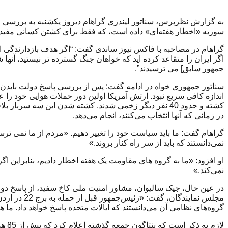
به گزارش نظرپرس، سناتور لیندزی گراهام دیروز یکشنبه به بررسی ز
سوریه «اخطار هفته‌ای» داده است، که فقط برای کشتن کسانی مفید 
گراهام در مصاحبه با فاکس نیوز ساندی گفت: “اگر هدف بازدارندگی
اگر ایران را متقاعد کرده اید که خواهان جنگ گسترده تر نیستید، آنها شم
جمهور سابق] می ترسیدند”.
سناتور جمهوری خواه در ادامه گفت: پس از بررسی پاسخ دولت بایدن، 
اندازه کافی سریع نبود. ارتش آمریکا اولین دور حملات هوایی خود را 
کشته و حدود 40 نفر دیگر زخمی شدند. کشته شدن این سه س
در زمانی که آنها انتخاب می‌کنند، انجام می‌دهد.
گراهام گفت: ما باید سیاست خود را تغییر دهیم. «مردم از ما نمی ت
نمی‌دانستند که باید از سر راه کنار بروند.»
او افزود: «ما به گروه های مقاومت یک هفته اخطار دادیم، بنابراین اگر د
نمی‌کند.»
در عین حال، جیک سالیوان، مشاور امنیت ملی کاخ سفید، از پاسخ دولت
مجلس نمایند
گروه‌های نظامی آن می‌دانستند که ایالات متحده پاسخ خواهد داد. ما ه
لاز