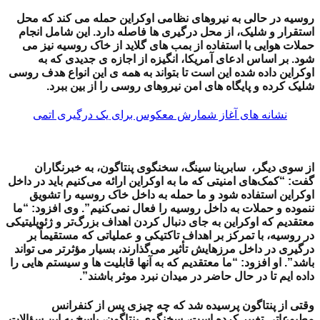
روسیه در حالی به نیروهای نظامی اوکراین حمله می کند که محل
استقرار و شلیک، از محل درگیری ها فاصله دارد. این شامل انجام
حملات هوایی با استفاده از بمب های گلاید از خاک روسیه نیز می
شود.
بر اساس ادعای آمریکا، انگیزه از اجازه ی جدیدی که به
اوکراین داده شده این است تا بتواند به همه ی این انواع هدف روسی
شلیک کرده و پایگاه های امن نیروهای روسی را از بین ببرد.
نشانه های آغاز شمارش معکوس برای یک درگیری اتمی
از سوی دیگر، سابرینا سینگ، سخنگوی پنتاگون، به خبرنگاران
گفت: “کمک‌های امنیتی که ما به اوکراین ارائه می‌کنیم باید در داخل
اوکراین استفاده شود و ما حمله به داخل خاک روسیه را تشویق
ننموده و حملات به داخل روسیه را فعال نمی‌کنیم”. وی افزود: “ما
معتقدیم که اوکراین
به جای دنبال کردن اهداف بزرگ‌تر و ژئوپلیتیکی
در روسیه،
با تمرکز بر اهداف تاکتیکی و عملیاتی که مستقیماً بر
درگیری در داخل مرزهایش تأثیر می‌گذارند، بسیار مؤثرتر می تواند
باشد”. او افزود: “ما معتقدیم که به آنها قابلیت ها و سیستم هایی را
داده ایم تا در حال حاضر در میدان نبرد موثر باشند”.
وقتی از پنتاگون پرسیده شد که چه چیزی پس از کنفرانس
مطبوعاتی تغییر کرده است، سخنگوی پنتاگون، پاسخ به این سؤالات