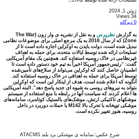
ژوئن 1, 2024
34 Views
0 دیدگاه
به گزارش
نظرپرس
و به نقل از نشریه ی وار زون (The War
Zone) که از سال 2016 به یک مرجع اصلی برای موضوعات نظامی
نبدیل شده است،
دولت بایدن به اوکراین اجازه داده است تا از
تسلیحات ارائه شده توسط ایالات متحده، برای حمله به اهداف
غیرنظامی در خاک روسیه استفاده کند.
همچنین یک مقام آمریکایی
گفت: “رئیس‌جمهور آمریکا اخیراً به تیم خود دستور داده است تا
اطمینان حاصل کنند که اوکراین می‌تواند از سلاح‌های تأمین‌شده
توسط آمریکا برای حمله به اهدافی در خاک روسیه استفاده کند.
آنگونه که اعلام شده است، هدف از اینکار این است که اوکراین
بتواند به نیروهای روسی به شیوه ای جدید پاسخ دهد”. البته آمریکایی
ها اعلام کردند که سیاست آنها در رابطه با منع استفاده از سیستم
موشکهای تاکتیکی ارتش،
موشک‌های بالستیک کوتاه‌برد
،
سامانه‌های
موشکی توپخانه با تحرک بالا M142
یا حملات دوربرد در داخل
روسیه، هنوز تغییر نکرده است.
شرح عکس: سامانه ی موشکی برد بلند ATACMS