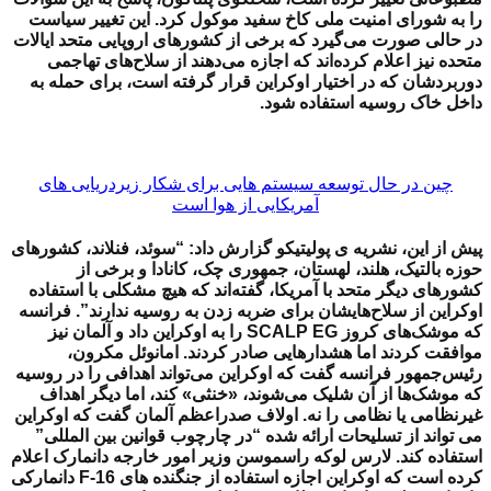
را به شورای امنیت ملی کاخ سفید موکول کرد. این تغییر سیاست
در حالی صورت می‌گیرد که برخی از کشورهای اروپایی متحد ایالات
متحده نیز اعلام کرده‌اند که اجازه می‌دهند از سلاح‌های تهاجمی
دوربردشان که در اختیار اوکراین قرار گرفته است، برای حمله به
داخل خاک روسیه استفاده شود.
چین در حال توسعه سیستم هایی برای شکار زیردریایی های
آمریکایی از هوا است
پیش از این، نشریه ی پولیتیکو گزارش داد: “سوئد، فنلاند، کشورهای
حوزه بالتیک، هلند، لهستان، جمهوری چک، کانادا و برخی از
کشورهای دیگر متحد با آمریکا، گفته‌اند که هیچ مشکلی با استفاده
اوکراین از سلاح‌هایشان برای ضربه زدن به روسیه ندارند”. فرانسه
که موشک‌های کروز SCALP EG را به اوکراین داد و آلمان نیز
موافقت کردند اما هشدارهایی صادر کردند. امانوئل مکرون،
رئیس‌جمهور فرانسه گفت که اوکراین می‌تواند اهدافی را در روسیه
که موشک‌ها از آن شلیک می‌شوند، «خنثی» کند، اما دیگر اهداف
غیرنظامی یا نظامی را نه. اولاف صدراعظم آلمان گفت که اوکراین
می تواند از تسلیحات ارائه شده “در چارچوب قوانین بین المللی”
استفاده کند. لارس لوکه راسموسن وزیر امور خارجه دانمارک اعلام
کرده است که اوکراین اجازه استفاده از جنگنده های F-16 دانمارکی