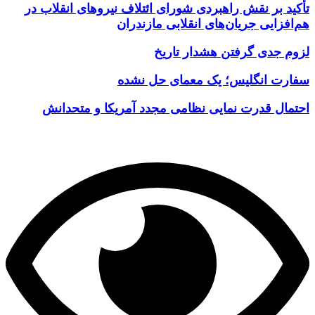
تأکید بر نقش راهبردی شورای ائتلاف نیروهای انقلاب در
هم‌افزایی جریان‌های انقلابی مازندران
لزوم جدی گرفتن هشدار تاریخ
سفارت انگلیس؛ یک معمای حل نشده
احتمال قدرت نمایی نظامی مجدد آمریکا و متحدانش