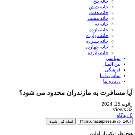
خانه پنج
خانه شش
خانه هفت
خانه هشت
خانه نه
خانه یازده
خانه دوازده
خانه سیزده
خانه چهارده
خانه پانزده
سیاسی
بین الملل
فرهنگی
تماس با ما
درباره ما
آیا مسافرت به مازندران محدود می شود؟
ژانویه 15, 2024
32 Views
0 دیدگاه
لینک کپی شده!
هیچ نظر! یکی از اولین.