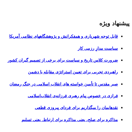
پیشنهاد ویژه
قابل توجه شهریاری و همفکرانش و پژوهشگاههای نظامی آمریکا
سیاست مدارِ رزمی کار
ضرورت کلاس تاریخ و سیاست برای برخی از تصمیم گیران کشور
راهبردی تجربی برای تعیین استراتژی مقابله با دشمن
صبر مقدس تا تأمین خواسته های انقلاب اسلامی در جنگ رمضان
فرازی در خصوص پیام رهبری فرزانه‌ی انقلاب‌اسلامی
نقدهایمان را میگذاریم برای فردای پیروزی قطعی
مذاکره برای صلح، یعنی مذاکره برای ارتباط. یعنی تسلیم