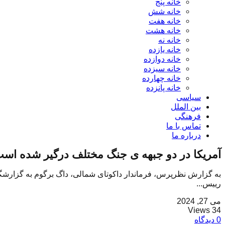
خانه پنج
خانه شش
خانه هفت
خانه هشت
خانه نه
خانه یازده
خانه دوازده
خانه سیزده
خانه چهارده
خانه پانزده
سیاسی
بین الملل
فرهنگی
تماس با ما
درباره ما
آمریکا در دو جبهه ی جنگ مختلف درگیر شده اس
به گزارش نظرپرس، فرماندار داکوتای شمالی، داگ برگوم به گزارشگر
رییس...
می 27, 2024
34 Views
0 دیدگاه