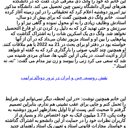
این خانم که
خود را وانگ دی معرفی کرد، گفت که در دانشکده
هنرهای لیبرال دانشگاه رنمین چین تحصیل می کند. دانشگاه مذکور
نیز امروز دوشنبه اعلام کرد که تحقیقاتی را در این زمینه آغاز کرده
است.
خانم وانگ دی همچنین گفت که برای بیش از دو سال،
استادش وظایف زیادی را به او محول نموده و گاهی نیز او را
سرزنش و حتی تهدید کرد که به دلیل رد کردن تز، او فارغ التحصیل
نخواهد شد. وانگ دی یک اسکرین شات را به اشتراک گذاشت که
پیام‌هایی را بین او و استاد مزبور نشان می‌داد که در آن از آنها
خواسته بود در دفتر او برای بحث در 21 مه 2022 با هم ملاقات کنند.
او همچنین چند کلیپ صوتی را بارگذاری کرد که به گفته او شواهد
آزار و اذیت است. در یکی از این کلیپ ها، صدای مردی شنیده می
شد که سعی می کرد زنی را ببوسد و زن نیز مدام می گفت: “نه، نه
استاد”.
نقش روسیه، چین و ایران در ترور دونالد ترامپ
این خانم همچنین نوشت: «در این لحظه، دیگر نمی‌توانم این شرایط
را تحمل کنم و جایی برای عقب نشینی هم ندارم، بنابراین تصمیم
گرفتم تا صحبت کنم. پست او تا اوایل بعدازظهر امروز دوشنبه به
وقت پکن، 1.73 میلیون لایک به خود اختصاص داد و بسیاری از
کاربران نظرات خود را در حمایت از این دانشجو به اشتراک گذاشته
و خواستار مجازات قانونی استاد و تعیین یک استاد راهنمای جدید