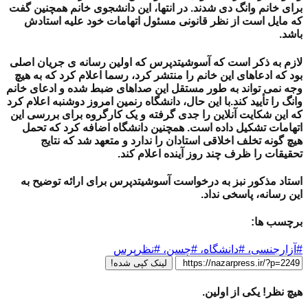
برای خانم وانگ دی شدند. در انتها، این دانشجوی خانم همچنین گفت
که مایل است از نظر قانونی مسئول اتهامات خود علیه استادش
باشد.
لازم به ذکر است که آسوشیتدپرس که اولین رسانه ی جریان اصلی
بود که ادعاهای این خانم را منتشر کرد، رسما اعلام کرد که به هیچ
وجه نمی تواند به طور مستقل این صداهای ضبط شده و ادعای خانم
وانگ را تأیید کند.با این حال،
دانشگاه رنمین امروز دوشنبه اعلام کرد
که این شکایت آنلاین را جدی گرفته و یک کارگروه برای بررسی این
اتهامات تشکیل داده است. همچنین دانشگاه اضافه کرد که تحمل
هیچ گونه تخلف اخلاقی استادان را ندارد و متعهد شد که نتایج
تحقیقات را ظرف چند روز آینده اعلام کند.
استاد مذکور نبز به درخواست
آسوشیتدپرس برای ارائه توضیح به
این رسانه، پاسخی نداد.
برچسب ها:
#آزارجنسی، #دانشگاه، #چسن، #نظرپرس
لینک کپی شده!
هیچ نظر! یکی از اولین.