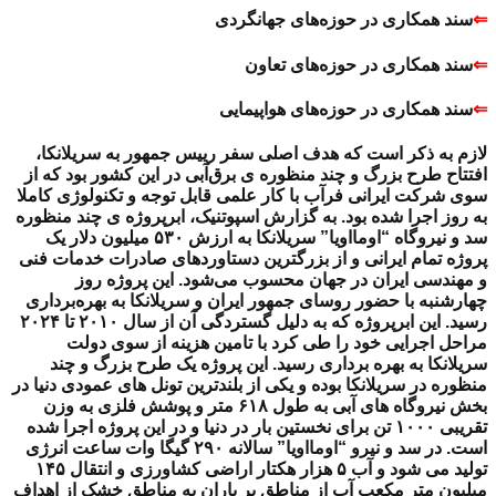
⇐
سند همکاری در حوزه‌های جهانگردی
⇐
سند همکاری در حوزه‌های تعاون
⇐
سند همکاری در حوزه‌های هواپیمایی
لازم به ذکر است که هدف اصلی سفر رییس جمهور به سریلانکا،
افتتاح طرح بزرگ و چند منظوره ی برق‌آبی در این کشور بود که از
سوی شرکت ایرانی فرآب با کار علمی قابل توجه و تکنولوژی کاملا
به‌ روز اجرا شده بود. به گزارش اسپوتنیک، ابرپروژه ی چند منظوره
سد و نیروگاه “اومااویا” سریلانکا به ارزش ۵۳۰ میلیون دلار یک
پروژه تمام ایرانی و از بزرگترین دستاوردهای صادرات خدمات فنی
و مهندسی ایران در جهان محسوب می‌شود. این پروژه روز
چهارشنبه با حضور روسای جمهور ایران و سریلانکا به بهره‌برداری
رسید. این ابرپروژه که به دلیل گستردگی آن از سال ۲۰۱۰ تا ۲۰۲۴
مراحل اجرایی خود را طی کرد با تامین هزینه از سوی دولت
سریلانکا به بهره برداری رسید. این پروژه یک طرح بزرگ و چند
منظوره در سریلانکا بوده و یکی از بلندترین تونل های عمودی دنیا در
بخش نیروگاه های آبی به طول ۶۱۸ متر و پوشش فلزی به وزن
تقریبی ۱۰۰۰ تن برای نخستین بار در دنیا و در این پروژه اجرا شده
است. در سد و نیرو “اومااویا” سالانه ۲۹۰ گیگا وات ساعت انرژی
تولید می شود و آب ۵ هزار هکتار اراضی کشاورزی و انتقال ۱۴۵
میلیون متر مکعب آب از مناطق پر باران به مناطق خشک از اهداف