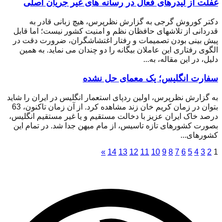
غفلت از لیدرهای فعال در رسانه های غیر جریان اصلی
دکتر کوروش گرجی به گزارش نظرپرس، هیچ زبانی قادر به
قدردانی از تلاشهای حافظان نظم و امنیت کشور نیست؛ اما قابل
پیش بینی بودن تصمیمات و رفتار اغتشاشگران، ضرورت دقت در
الگوی رفتاری این عاملان بیگانه را دو چندان می نماید. به همین
دلیل، در این مقاله، به...
سفارت انگلیس؛ یک معمای حل نشده
به گزارش نظرپرس، اولین ردپای استعمار انگلیس در ایران را شاید
بتوان در زمان کریم خان زند مشاهده کرد. از آن زمان تاکنون، 63
درصد خاک ایران عزیز با دخالت مستقیم و یا غیر مستقیم انگلیس،
بصورت کشورهای تازه تاسیس، از مام میهن جدا شد. در تمام این
کشورهای...
»
14
13
12
11
10
9
8
7
6
5
4
3
2
1