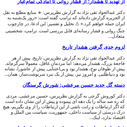
از تهدید تا هشدار؛ از فشار روانی تا آمادگی تمام‌عیار
دکتر عبدالجواد تقی نژاد به گزارش نظرپرس: 🔹 منابع مطلع به نقل
از الجزیره گزارش داده‌اند که ترامپ گفته است: «روز یک‌شنبه به
ایران حمله خواهم کرد.» ⚠️ تحلیل و تفسیر: این ادعا، در چارچوب
جنگ روانی و فشار رسانه‌ای قابل بررسی است. ترامپ، شخصیتی
متعادل...
لزوم جدی گرفتن هشدار تاریخ
دکتر عبدالجواد تقی نژاد به گزارش نظرپرس، تاریخ، پیش از هر
فاجعهٔ بزرگ، هشدار می‌دهد؛ اما مردمانِ غافل، معمولاً سرگرم‌اند.
پیش از طوفان نوح، هشدار بود و بی‌اعتنایی. پیش از عاشورا، نشانه
بود و دنیاطلبی. و امروز نیز، پیش از یک نبرد سرنوشت‌ساز، همان...
دسته گل جدید حسین مرعشی: شورش گرسنگان
دکتر کوروش گرجی به گزارش نظرپرس، حسین مرعشی، مردی
که ره صد ساله را یک دهه ای پیموده و پیش از این نشان داده است
که اگر ارتباطات و رانت ناشی از این ارتباطات را از وی بگیریم، هیچ
درک درستی از سیاست داخلی، جمهوریت، سیاست بین الملل و
اقتصاد ندارد، اینک...