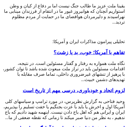
یقینا ملت عزیز ما طالب جنگ نیست اما بر دفاع از کیان و وطن
استواریم آنچنان که هوانیروز غیور ما در انتقام از فرزندان مینابی ما
نهراسیدند و دلیرمردان هوافضای ما در حمایت از مردم مظلوم
تردید...
تحلیلی پیرامون مذاکرات ایران و آمریکا:
تفاهم با آمریکا؛ خوب، بد یا زشت؟
نگاه ملت همواره به رفتار و گفتار مسئولین است. در نتیجه،
اقدامات مسئولین باید در تراز ملت مبعوث شده باشد تا توان کشور،
با پرهیز از تنشهای غیر‌ضروری داخلی، تماما صرف مقابله با
تهدیدهای دشمن خبیث...
لزوم اتحاد و خودباوری، درسی مهم از تاریخ است
وحید فتاحی به گزارش نظرپرس، در مورد ترامپ و سیاسهای کلی
آمریکا اول و اخرش یا باید با عزت بجنگیم یا خفت تسلیم را بپذیریم،
ایران و ایرانی هم که اهل باج دادن نیست. اینهمه شهید دادیم که باج
ندهیم ، به نظر من دنیا صبر میکند تا زمانی که نقطه ضعفی از ما...