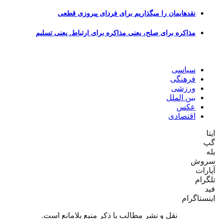
نقدهایمان را میگذاریم برای فردای پیروزی قطعی
مذاکره برای صلح، یعنی مذاکره برای ارتباط. یعنی تسلیم
سیاسی
فرهنگی
ورزشی
بین الملل
عکس
اقتصادی
ایتا
گپ
بله
سروش
آپارات
تلگرام
فید
اینستاگرام
نقل و نشر مطالب با ذکر منبع بلامانع است.