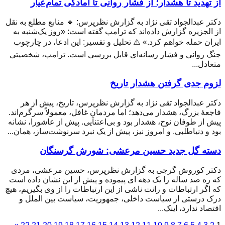
از تهدید تا هشدار؛ از فشار روانی تا آمادگی تمام‌عیار
دکتر عبدالجواد تقی نژاد به گزارش نظرپرس: 🔹 منابع مطلع به نقل
از الجزیره گزارش داده‌اند که ترامپ گفته است: «روز یک‌شنبه به
ایران حمله خواهم کرد.» ⚠️ تحلیل و تفسیر: این ادعا، در چارچوب
جنگ روانی و فشار رسانه‌ای قابل بررسی است. ترامپ، شخصیتی
متعادل...
لزوم جدی گرفتن هشدار تاریخ
دکتر عبدالجواد تقی نژاد به گزارش نظرپرس، تاریخ، پیش از هر
فاجعهٔ بزرگ، هشدار می‌دهد؛ اما مردمانِ غافل، معمولاً سرگرم‌اند.
پیش از طوفان نوح، هشدار بود و بی‌اعتنایی. پیش از عاشورا، نشانه
بود و دنیاطلبی. و امروز نیز، پیش از یک نبرد سرنوشت‌ساز، همان...
دسته گل جدید حسین مرعشی: شورش گرسنگان
دکتر کوروش گرجی به گزارش نظرپرس، حسین مرعشی، مردی
که ره صد ساله را یک دهه ای پیموده و پیش از این نشان داده است
که اگر ارتباطات و رانت ناشی از این ارتباطات را از وی بگیریم، هیچ
درک درستی از سیاست داخلی، جمهوریت، سیاست بین الملل و
اقتصاد ندارد، اینک...