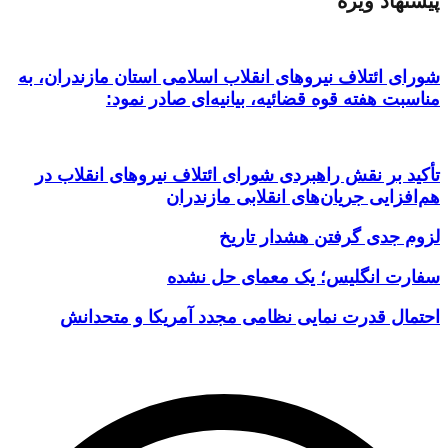
پیشنهاد ویژه
شورای ائتلاف نیروهای انقلاب اسلامی استان مازندران، به
مناسبت هفته قوه قضائیه، بیانیه‌ای صادر نمود:
تأکید بر نقش راهبردی شورای ائتلاف نیروهای انقلاب در
هم‌افزایی جریان‌های انقلابی مازندران
لزوم جدی گرفتن هشدار تاریخ
سفارت انگلیس؛ یک معمای حل نشده
احتمال قدرت نمایی نظامی مجدد آمریکا و متحدانش