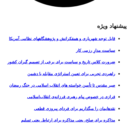
پیشنهاد ویژه
قابل توجه شهریاری و همفکرانش و پژوهشگاههای نظامی آمریکا
سیاست مدارِ رزمی کار
ضرورت کلاس تاریخ و سیاست برای برخی از تصمیم گیران کشور
راهبردی تجربی برای تعیین استراتژی مقابله با دشمن
صبر مقدس تا تأمین خواسته های انقلاب اسلامی در جنگ رمضان
فرازی در خصوص پیام رهبری فرزانه‌ی انقلاب‌اسلامی
نقدهایمان را میگذاریم برای فردای پیروزی قطعی
مذاکره برای صلح، یعنی مذاکره برای ارتباط. یعنی تسلیم