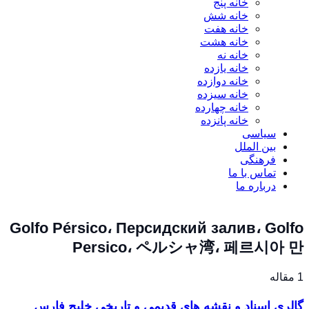
خانه پنج
خانه شش
خانه هفت
خانه هشت
خانه نه
خانه یازده
خانه دوازده
خانه سیزده
خانه چهارده
خانه پانزده
سیاسی
بین الملل
فرهنگی
تماس با ما
درباره ما
Golfo Pérsico، Персидский залив، Golfo
Persico، ペルシャ湾، 페르시아 만
1 مقاله
گالری اسناد و نقشه های قدیمی و تاریخی خلیج فارس