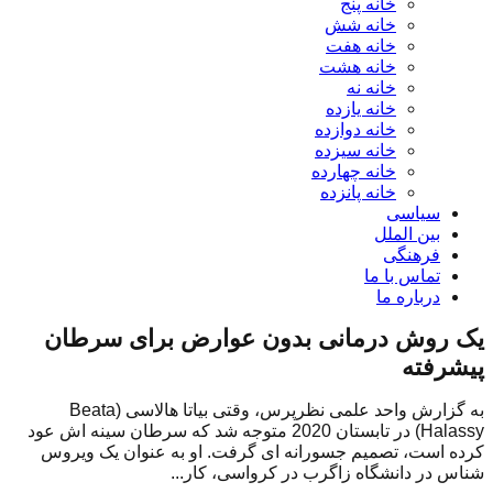
خانه پنج
خانه شش
خانه هفت
خانه هشت
خانه نه
خانه یازده
خانه دوازده
خانه سیزده
خانه چهارده
خانه پانزده
سیاسی
بین الملل
فرهنگی
تماس با ما
درباره ما
یک روش درمانی بدون عوارض برای سرطان
پیشرفته
به گزارش واحد علمی نظرپرس، وقتی بیاتا هالاسی (Beata
Halassy) در تابستان 2020 متوجه شد که سرطان سینه اش عود
کرده است، تصمیم جسورانه ای گرفت. او به عنوان یک ویروس
شناس در دانشگاه زاگرب در کرواسی، کار...