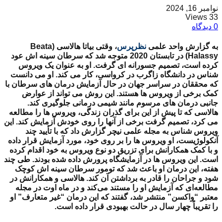
نوامبر 16, 2024
33 Views
0 دیدگاه
به گزارش واحد علمی
نظرپرس
، وقتی بیاتا هالاسی (Beata
Halassy) در تابستان 2020 متوجه شد که سرطان سینه اش عود
کرده است، تصمیم جسورانه ای گرفت. او به عنوان یک ویروس
شناس در دانشگاه زاگرب در کرواسی، کار می کند. او می دانست
که محققان در سراسر جهان در حال آزمایش درمان های سرطان با
کمک برخی از ویروس ها هستند. این روش می تواند از عوارض
جانبی درمان های مرسوم مانند شیمی درمانی جلوگیری کند.
هالاسی که تا پیش از این برای گذران زندگی، ویروس ها را مطالعه
می کرد، تصمیم گرفت برخی از آنها را روی خودش آزمایش کند. این
ویروس شناس به مجله علمی نیچر گزارش داد که با تأیید چند
آنکولوژیست‌، او ویروس ها را بر روی خود، مورد آزمایش قرار داده
و با کمک همکارانش برای تزریق دو نوع ویروس به خود اقدام کرده
است. این ویروس ها در آزمایشگاه پرورش داده شده بودند. طی چند
هفته، این درمان او باعث شد که تومور سرطان سینه اش کوچک
شود و جراحان را قادر به برداشتن آن کند. هالاسی و همکارانش در
مطالعه‌ای که آزمایش او را مستند می‌کند و در ماه اوت در مجله
معتبر “واکسن” منتشر شد، گفتند که این درمان “غیر متعارف” او
را تقریباً چهار سال در حالت بهبودی قرار داده است.