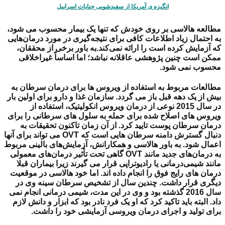
انگیزه ی آمریکا از سفیدشویی جنایات اسراییل
مطالعه هالاسی بر روی خودش که تنها یک بیمار محسوب می شود،
به احتمال زیاد اطلاعات کافی برای نتیجه‌گیری در مورد درمان‌هایی
که آزمایش کرده است را ارائه نمی‌کند.به باور برخی از محققان،
ممکن است چنین پژوهشی عاقلانه نباشد؛ اما اساساً غیراخلاقی
محسوب نمی شود.
مطالعات مربوط به استفاده از ویروس ها برای درمان سرطان به
بیش از یک دهه قبل باز می گردد. سازمان غذا و دارو برای اولین بار
در سال 2015 نوعی از درمان ویروس انکولیتیک، استفاده از
ویروس های اصلاح شده برای حمله به سلول های سرطانی را برای
درمان سرطان پوست تایید کرد. از آن زمان تاکنون تحقیقات به
دنبال گسترش دامنه سرطان هایی است که OVT می تواند برای آنها
اعمال شود. به باور هالاسی و همکارانش، آزمایش‌های بالینی مربوط
به درمان‌های جدید مانند OVT گاهی تحت تأثیر درمان‌های معمولی
مانند شیمی‌درمانی یا رادیوتراپی قرار می گیرند زیرا بیماران قبلا
درمان های رایج فوق را انجام داده اند. اما خود هالاسی در موقعیت
دیگری قرار داشت. چندین سال از تشخیص سرطان سینه وی در
سال 2016
گذشته بود
و وی در این مدت، شیمی درمانی انجام نمی
داد. البته باید تاکید کرد که او یک فرد نادر بود که ابزار و دانش لازم
برای تولید و اجرای درمان ویروسی آزمایشی خود را داشت.