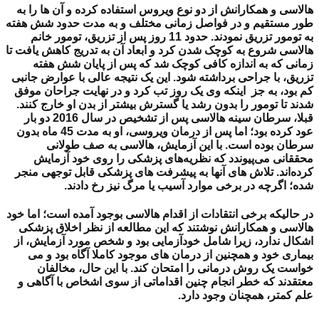
هالاسی و همکارانش از دو نوع ویروس استفاده کرده و آن ها را به
طور مستقیم و در فواصل زمانی مختلف و به مدت حدود شش هفته
به تومور تزریق نمودند.
حدود 11 روز پس از تزریق، تومور خانم
هالاسی شروع به کوچک شدن کرد و ابعاد آن به تدریج کاهش یافت تا
زمانی که به اندازه کافی کوچک شد که پس از پایان شش هفته
تزریق، با جراحی برداشته شود. این یک نتیجه عالی با عوارض جانبی
کم بود، به جز اینکه وی یک روز تب کرد و در نهایت جراحان موفق
شدند تا تومور را بدون رشد یا گسترش بیشتر از بدن او خارج کنند.
قبلا، سرطان سینه هالاسی پس از تشخیص در سال 2016 دو بار
عود کرده بود؛ اما پس از درمان ویروسی، او به مدت 45 ماه بدون
سرطان بوده است. با این آزمایش، هالاسی به صف طولانی
محققانی می‌پیوندد که نظریه‌های پزشکی را روی خود آزمایش
کرده‌اند. تلاش های آنها به پیشرفت های پزشکی قابل توجهی منجر
شده؛ اگرچه در برخی موارد آسیب یا مرگ نیز رخ دادند.
در حالیکه برخی انتقادات از اقدام هالاسی بوجود آمده است؛ اما خود
هالاسی و همکارانش نوشتند که این مطالعه از نظر اخلاق پزشکی
اشکال ندارد، زیرا شامل خودآزمایی بود و شخص مورد آزمایش، از
بیماری خود و همچنین از درمان های موجود کاملا آگاه بود و می
خواست یک روش درمانی را امتحان کند. با این حال، مخالفان
معتقدند که خطر انجام چنین اقداماتی از سوی اشخاص با آگاهی و
علم کمتر، همچنان وجود دارد.