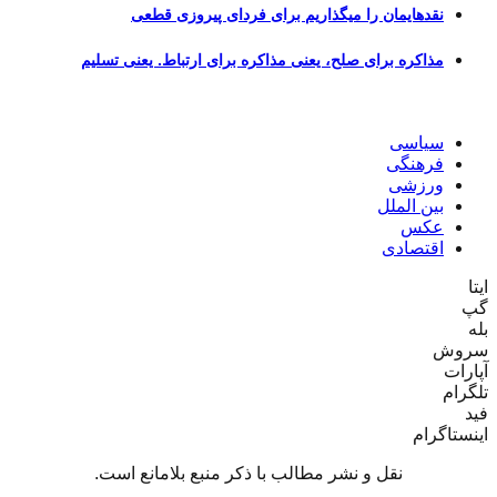
نقدهایمان را میگذاریم برای فردای پیروزی قطعی
مذاکره برای صلح، یعنی مذاکره برای ارتباط. یعنی تسلیم
سیاسی
فرهنگی
ورزشی
بین الملل
عکس
اقتصادی
ایتا
گپ
بله
سروش
آپارات
تلگرام
فید
اینستاگرام
نقل و نشر مطالب با ذکر منبع بلامانع است.