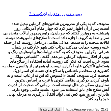
رییس جمهور بعدی ایران کیست؟
مدودف که به یکی از تندروترین شاهین‌های کرملین تبدیل شده
است، پس از آن اظهار نظر کرد که چهار مقام آمریکایی روز
پنجشنبه به رویترز گفتند که جو بایدن، رئیس‌جمهور ایالات متحده بی
سر و صدا به کی‌یف اجازه داده است تا سلاح‌های تامین‌شده توسط
ایالات متحده را به سمت اهداف نظامی در داخل روسیه که از حمله
علیه روسیه حمایت می‌کنند پرتاب کند. شهر خارکف در شمال
شرقی اوکراین. مدودف که به گفته دیپلمات‌ها بیانیه‌هایش رنگ و
بویی از افکار بلندپایه کرملین می‌دهد، گفت: “اشتباهی مهلک از
سوی غرب است که فکر کند روسیه آماده استفاده از سلاح‌های
هسته‌ای تاکتیکی علیه اوکراین نیست. او همچنین از پتانسیل حمله به
کشورهای متخاصم ناشناس با سلاح های هسته ای استراتژیک
صحبت کرد. مدودف گفت: «افسوس که این نه ارعاب است و نه
بلوف کردن. درگیری نظامی کنونی با غرب بر اساس بدترین
سناریوی ممکن در حال توسعه است. زمانی که صحبت از قدرت
آتش سلاح های ناتو استفاده می شود، تشدید دائمی وجود دارد.
بنابراین، امروز هیچ کس نمی تواند انتقال درگیری به مرحله نهایی
خود را رد کند”.
لینک کپی شده!