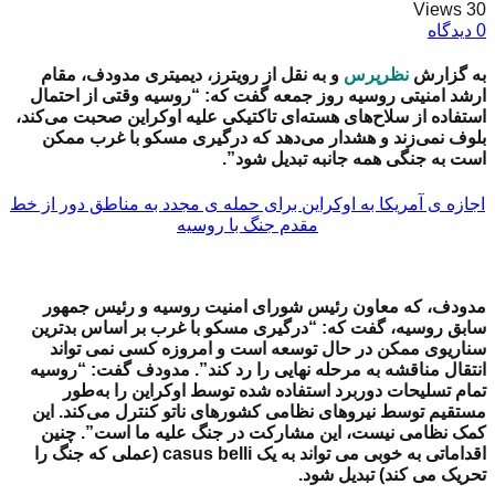
30 Views
0 دیدگاه
به گزارش
نظرپرس
و به نقل از رویترز،
دیمیتری مدودف، مقام
ارشد امنیتی روسیه روز جمعه گفت که: “روسیه وقتی از احتمال
استفاده از سلاح‌های هسته‌ای تاکتیکی علیه اوکراین صحبت می‌کند،
بلوف نمی‌زند و هشدار می‌دهد که درگیری مسکو با غرب ممکن
است به جنگی همه جانبه تبدیل شود”.
اجازه ی آمریکا به اوکراین برای حمله ی مجدد به مناطق دور از خط
مقدم جنگ با روسیه
مدودف، که معاون رئیس شورای امنیت روسیه و رئیس جمهور
سابق روسیه، گفت که: “درگیری مسکو با غرب بر اساس بدترین
سناریوی ممکن در حال توسعه است و امروزه کسی نمی تواند
انتقال مناقشه به مرحله نهایی را رد کند”. مدودف گفت: “روسیه
تمام تسلیحات دوربرد استفاده شده توسط اوکراین را به‌طور
مستقیم توسط نیروهای نظامی کشورهای ناتو کنترل می‌کند. این
کمک نظامی نیست، این مشارکت در جنگ علیه ما است”. چنین
اقداماتی به خوبی می تواند به یک casus belli (عملی که جنگ را
تحریک می کند) تبدیل شود.