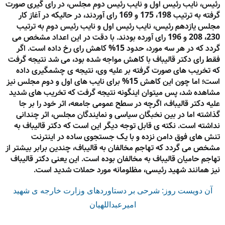
رئیس، نایب رئیس اول و نایب رئیس دوم مجلس، در رای گیری صورت
گرفته به ترتیب 198، 175 و 169 رای آوردند، در حالیکه در آغاز کار
مجلس یازدهم رئیس، نایب رئیس اول و نایب رئیس دوم به ترتیب
230، 208 و 196 رای آورده بودند. با دقت در این اعداد مشخص می
گردد که در هر سه مورد، حدود 15% کاهش رای رخ داده است. اگر
فقط رای دکتر قالیباف با کاهش مواجه شده بود، می شد نتیجه گرفت
که تخریب های صورت گرفته بر علیه وی، نتیجه ی چشمگیری داده
است؛ اما چون این کاهش 15% برای نایب های اول و دوم مجلس نیز
مشاهده شد، پس میتوان اینگونه نتیجه گرفت که تخریب های شدید
علیه دکتر قالیباف، اگرچه در سطح عمومی جامعه، اثر خود را بر جا
گذاشته اما در بین نخبگان سیاسی و نمایندگان مجلس، اثر چندانی
نداشته است. نکته ی قابل توجه دیگر این است که دکتر قالیباف به
تنش های فوق دامن نزده و با یک جستجوی ساده در اینترنت
مشخص می گردد که تهاجم مخالفان به قالیباف، چندین برابر بیشتر از
تهاجم حامیان قالیباف به مخالفان بوده است. این یعنی دکتر قالیباف
نیز همانند شهید رئیسی، مظلومانه مورد حملات شدید است.
آن دویست روز: شرحی بر دستاوردهای وزارت خارجه ی شهید
امیرعبداللهیان