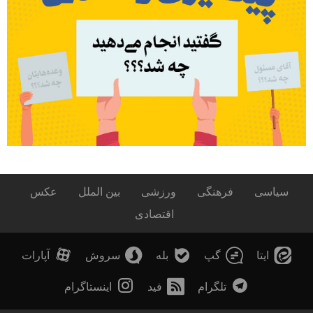
سیاسی
فرهنگی
ورزشی
بین الملل
عکس
اقتصادی
ایتا
گپ
بله
سروش
آپارات
تلگرام
فید
اینستاگرام