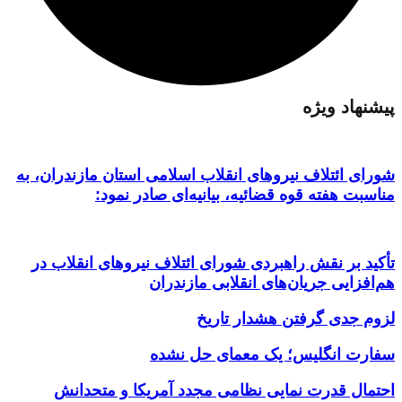
پیشنهاد ویژه
شورای ائتلاف نیروهای انقلاب اسلامی استان مازندران، به
مناسبت هفته قوه قضائیه، بیانیه‌ای صادر نمود:
تأکید بر نقش راهبردی شورای ائتلاف نیروهای انقلاب در
هم‌افزایی جریان‌های انقلابی مازندران
لزوم جدی گرفتن هشدار تاریخ
سفارت انگلیس؛ یک معمای حل نشده
احتمال قدرت نمایی نظامی مجدد آمریکا و متحدانش