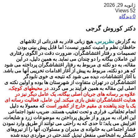
ژانویه 29, 2026
52 Views
0 دیدگاه
دکتر کوروش گرجی
به گزارش
نظرپرس
، هیچ زبانی قادر به قدردانی از تلاشهای
حافظان نظم و امنیت کشور نیست؛ اما قابل پیش بینی بودن
تصمیمات و رفتار اغتشاشگران، ضرورت دقت در الگوی رفتاری
این عاملان بیگانه را دو چندان می نماید. به همین دلیل، در این
مقاله، به دو نکته ی مربوط به رفتار اغتشاشگران پرداخته می شود
که هر دو نکته، مربوط به پیش از آغاز اقدامات تخریبی آنها می باشد.
با آغاز اغتشاشات، دیده می شود که نتیجه ی خوی نابودگر
اغتشاشگران در تهران متفاوت از شهرستان ها بوده و اولین نکته ی
اصلی این مقاله به همین فرآیند بر می گردد.
در محیطهای کوچک،
علاوه بر رسانه های جریان اصلی بیگانه، یک عامل دیگر نیز در
هدایت اغتشاشگران نقش بازی میکند. این عامل، فعالیت رسانه ای
یک یا چند پناهنده ی مقیم خارج از کشور است
که معمولا به دلیل
انجام تخلفاتی، فراری و تحت تعقیب هستند. ضریب نفوذ اجتماعی
این افراد، به مرور و از طریق پرداختن به موضوعات زرد و شایعات،
افزایش می یابد؛ تا حدی که به راحتی می توانند از طریق وارد نمودن
فشار اجتماعی به خانواده ی مدیران و مسئولان، آنها را از نیروهای
کنشگر به اشخاصی منفعل تبدیل کنند.
حتی در مواردی دیده شده