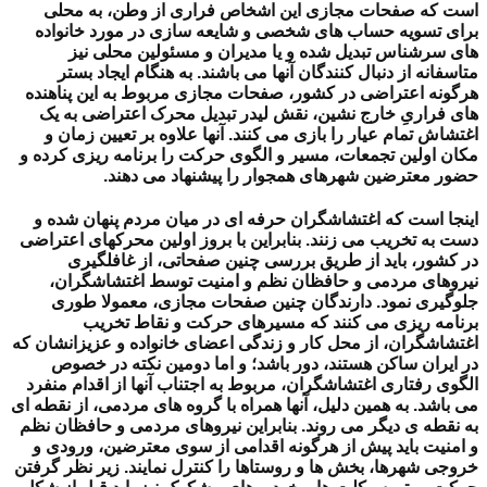
است که صفحات مجازی این اشخاص فراری از وطن، به محلی
برای تسویه حساب های شخصی و شایعه سازی در مورد خانواده
های سرشناس تبدیل شده و یا مدیران و مسئولین محلی نیز
متاسفانه از دنبال کنندگان آنها می باشند.
به هنگام ایجاد بستر
هرگونه اعتراضی در کشور، صفحات مجازی مربوط به این پناهنده
های فراریِ خارج نشین، نقش لیدر تبدیل محرک اعتراضی به یک
اغتشاش تمام عیار را بازی می کنند. آنها علاوه بر تعیین زمان و
مکان اولین تجمعات، مسیر و الگوی حرکت را برنامه ریزی کرده و
حضور معترضین شهرهای همجوار را پیشنهاد می دهند.
اینجا است که اغتشاشگران حرفه ای در میان مردم پنهان شده و
دست به تخریب می زنند. بنابراین با بروز اولین محرکهای اعتراضی
در کشور، باید از طریق بررسی چنین صفحاتی، از غافلگیری
نیروهای مردمی و حافظان نظم و امنیت توسط اغتشاشگران،
جلوگیری نمود. دارندگان چنین صفحات مجازی، معمولا طوری
برنامه ریزی می کنند که مسیرهای حرکت و نقاط تخریب
اغتشاشگران، از محل کار و زندگی اعضای خانواده و عزیزانشان که
در ایران ساکن هستند، دور باشد؛
و اما دومین نکته در خصوص
الگوی رفتاری اغتشاشگران، مربوط به اجتناب آنها از اقدام منفرد
می باشد. به همین دلیل، آنها همراه با گروه های مردمی، از نقطه ای
به نقطه ی دیگر می روند. بنابراین نیروهای مردمی و حافظان نظم
و امنیت باید پیش از هرگونه اقدامی از سوی معترضین، ورودی و
خروجی شهرها، بخش ها و روستاها را کنترل نمایند. زیر نظر گرفتن