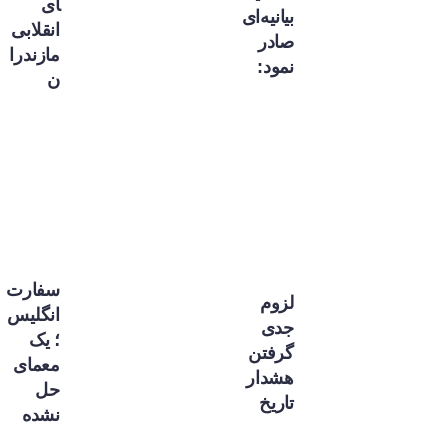
ای
بیانیه‌ای
انقلابی
صادر
مازندرا
نمود:
ن
سفارت
لزوم
انگلیس
جدی
؛ یک
گرفتن
معمای
هشدار
حل
تاریخ
نشده