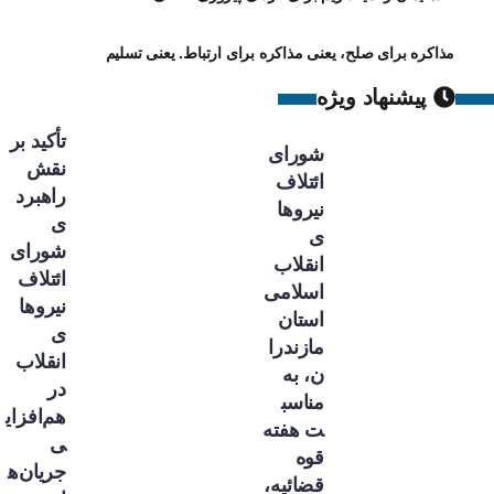
مذاکره برای صلح، یعنی مذاکره برای ارتباط. یعنی تسلیم
پیشنهاد ویژه
تأکید بر
شورای
نقش
ائتلاف
راهبرد
نیروها
ی
ی
شورای
انقلاب
ائتلاف
اسلامی
نیروها
استان
ی
مازندرا
انقلاب
ن، به
در
مناسب
هم‌افزای
ت هفته
ی
قوه
جریان‌ه
قضائیه،