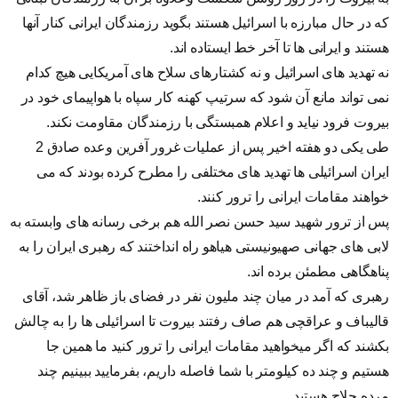
که در حال مبارزه با اسرائیل هستند بگوید رزمندگان ایرانی کنار آنها
هستند و ایرانی ها تا آخر خط ایستاده اند.
نه تهدید های اسرائیل و نه کشتارهای سلاح های آمریکایی هیچ کدام
نمی تواند مانع آن شود که سرتیپ کهنه کار سپاه با هواپیمای خود در
بیروت فرود نیاید و اعلام همبستگی با رزمندگان مقاومت نکند.
طی یکی دو هفته اخیر پس از عملیات غرور آفرین وعده صادق 2
ایران اسرائیلی ها تهدید های مختلفی را مطرح کرده بودند که می
خواهند مقامات ایرانی را ترور کنند.
پس از ترور شهید سید حسن نصر الله هم برخی رسانه های وابسته به
لابی های جهانی صهیونیستی هیاهو راه انداختند که رهبری ایران را به
پناهگاهی مطمئن برده اند.
رهبری که آمد در میان چند ملیون نفر در فضای باز ظاهر شد، آقای
قالیباف و عراقچی هم صاف رفتند بیروت تا اسرائیلی ها را به چالش
بکشند که اگر میخواهید مقامات ایرانی را ترور کنید ما همین جا
هستیم و چند ده کیلومتر با شما فاصله داریم، بفرمایید ببینیم چند
مرده حلاج هستید.