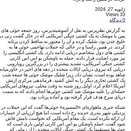
ژانویه 27, 2024
33 Views
0 دیدگاه
به گزارش نظرپرس به نقل از آسوشیتدپرس، روز جمعه حوثی های
یمن با موشک به یک کشتی جنگی آمریکایی که در حال گشت زنی در
خلیج عدن بود، شلیک کرده و آن را مجبور به ساقط کردن پرتابه
کردند. در همین راستا و در حالی که حملات تهاجمی حوثی ها به
کشتی های دول متخاصم دریایی ادامه دارد، یک کشتی انگلیسی را
نیز مورد اصابت قرار دادند. حمله به ناوشکن یو اس اس کارنی
کشتی جنگی آمریکایی، تشدید بیشتری را در بزرگترین رویارویی
دریایی که نیروی دریایی ایالات متحده در دهه های اخیر در خاورمیانه
شاهد بوده است، نشان داد، زیرا شلیک موشک حوثی ها جمعه شب
یک کشتی تجاری دیگر را به آتش کشید. فرماندهی مرکزی ارتش
آمریکا اعلام کرد، اوایل روز شنبه به وقت محلی، نیروهای آمریکایی
حمله‌ای را علیه موشک ضد کشتی حوثی‌ها انجام دادند که به سمت
دریای سرخ هدف قرار گرفته بود و آماده پرتاب بود.
شبکه خبری ماهواره‌ای «المسیره» حوثی‌ها گفت که این حملات در
نزدیکی شهر بندری حدیده رخ داده است، اما هیچ ارزیابی از خسارات
آن ارائه نکرده است. یک مقام آمریکایی که نخواست نامش فاش
شود گفت، حمله ناوشکن یو اس اس کارنی اولین باری است که
حوثی‌ها مستقیماً یک کشتی جنگی ایالات متحده را از زمانی که