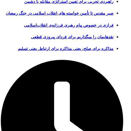
راهبردی تجربی برای تعیین استراتژی مقابله با دشمن
صبر مقدس تا تأمین خواسته های انقلاب اسلامی در جنگ رمضان
فرازی در خصوص پیام رهبری فرزانه‌ی انقلاب‌اسلامی
نقدهایمان را میگذاریم برای فردای پیروزی قطعی
مذاکره برای صلح، یعنی مذاکره برای ارتباط. یعنی تسلیم