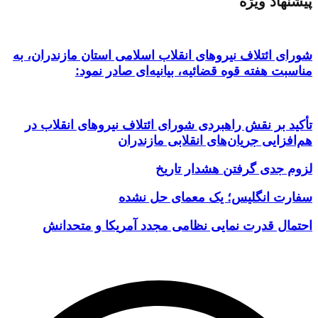
پیشنهاد ویژه
شورای ائتلاف نیروهای انقلاب اسلامی استان مازندران، به
مناسبت هفته قوه قضائیه، بیانیه‌ای صادر نمود:
تأکید بر نقش راهبردی شورای ائتلاف نیروهای انقلاب در
هم‌افزایی جریان‌های انقلابی مازندران
لزوم جدی گرفتن هشدار تاریخ
سفارت انگلیس؛ یک معمای حل نشده
احتمال قدرت نمایی نظامی مجدد آمریکا و متحدانش