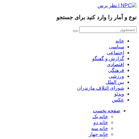
نوع و آمار را وارد کنید برای جستجو
خانه
سیاسی
اجتماعی
گزارش و گفتگو
اقتصادی
فرهنگی
ورزشی
بین الملل
شورای ائتلاف مازندران
ویدئو
عکس
صفحه نخست
خانه یک
خانه دو
خانه سه
خانه چهار