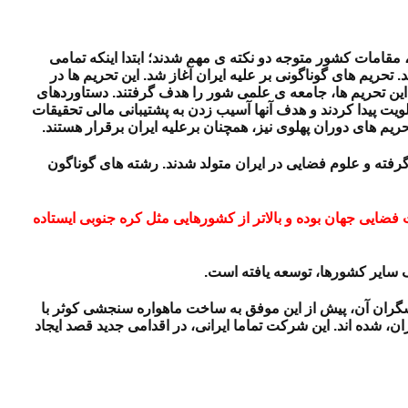
ه موشک هایی با برد 80 کیلومتر بود؛ با آغاز جنگ تحمیلی، مقامات کشور متوجه دو نکته ی مهم شدند؛ ابتدا اینکه تمامی
 تحریم های گوناگونی بر علیه ایران آغاز شد. این تحریم ها در
ن تحریم ها، جامعه ی علمی شور را هدف گرفتند. دستاوردهای
ویت پیدا کردند و هدف آنها آسیب زدن به پشتیبانی مالی تحقیقات
یم های دوران پهلوی نیز، همچنان برعلیه ایران برقرار هستند.
فته و علوم فضایی در ایران متولد شدند. رشته های گوناگون
ایی جهان بوده و بالاتر از کشورهایی مثل کره جنوبی ایستاده
ک سایر کشورها، توسعه یافته است.
گران آن، پیش از این موفق به ساخت ماهواره سنجشی کوثر با
، شده اند. این شرکت تماما ایرانی، در اقدامی جدید قصد ایجاد