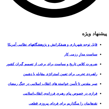
د ویژه
بل توجه شهریاری و همفکرانش و پژوهشگاههای نظامی آمریکا
است مدارِ رزمی کار
ورت کلاس تاریخ و سیاست برای برخی از تصمیم گیران کشور
هبردی تجربی برای تعیین استراتژی مقابله با دشمن
ر مقدس تا تأمین خواسته های انقلاب اسلامی در جنگ رمضان
ازی در خصوص پیام رهبری فرزانه‌ی انقلاب‌اسلامی
دهایمان را میگذاریم برای فردای پیروزی قطعی