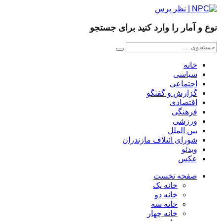
مار را وارد کنید برای جستجو
نه
یاسی
تماعی
ارش و گفتگو
تصادی
هنگی
رزشی
ن الملل
رای ائتلاف مازندران
دئو
کس
فحه نخست
خانه یک
خانه دو
خانه سه
خانه چهار