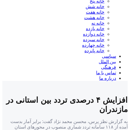
خانه پنج
خانه شش
خانه هفت
خانه هشت
خانه نه
خانه یازده
خانه دوازده
خانه سیزده
خانه چهارده
خانه پانزده
یاسی
ن الملل
هنگی
اس با ما
باره ما
افزایش ۴ درصدی تردد بین استانی در
دران
ش نظز پرس، محسن محمد نژاد گفت: برابر آمار بدست
آمده از ۱۱۸ سامانه تردد شماری منصوب در محور‌های استان