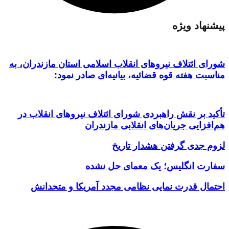
د ویژه
ئتلاف نیروهای انقلاب اسلامی استان مازندران، به
هفته قوه قضائیه، بیانیه‌ای صادر نمود:
ر نقش راهبردی شورای ائتلاف نیروهای انقلاب در
یی جریان‌های انقلابی مازندران
دی گرفتن هشدار تاریخ
انگلیس؛ یک معمای حل نشده
 قدرت نمایی نظامی مجدد آمریکا و متحدانش