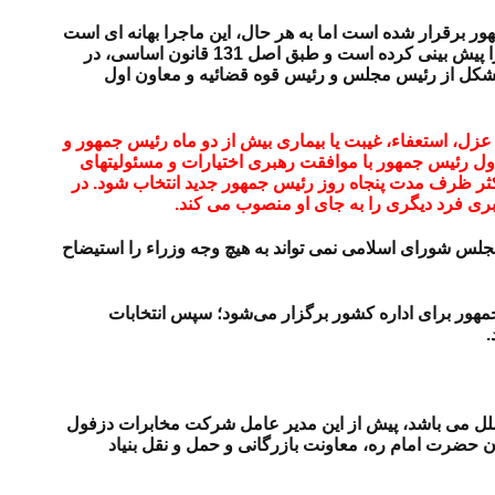
ر برقرار شده است اما به هر حال، این ماجرا بهانه ای است
برای بررسی شرایطی که اتفاق ناگواری برای رییس جمهور کشور رخ بدهد. قانون اساسی جمهوری اسلامی ایران فرض فوت رئیس جمهور را پیش بینی کرده است و طبق اصل 131 قانون اساسی، در
کل‏ از رئیس‏ مجلس‏ و رئیس‏ قوه‏ قضائیه‏ و معاون‏ اول‏
ل‏، استعفاء، غیبت‏ یا بیماری‏ بیش‏ از دو ماه‏ رئیس‏ جمهور و
 اول‏ رئیس‏ جمهور با موافقت‏ رهبری‏ اختیارات‏ و مسئولیتهای‏
کثر ظرف‏ مدت‏ پنجاه‏ روز رئیس‏ جمهور جدید انتخاب‏ شود. در
ری‏ فرد دیگری‏ را به‏ جای‏ او منصوب‏ می‏ کند.
ست، مجلس شورای اسلامی نمی تواند به هیچ وجه وزراء را استیضاح‏
هور برای اداره کشور برگزار می‌شود؛ سپس انتخابات
ترای حقوق بین الملل می باشد، پیش از این مدیر عامل شرکت مخابرات دزفول
ضرت امام ره، معاونت بازرگانی و حمل و نقل بنیاد