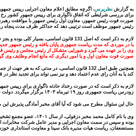
به گزارش
نظرپرس
، اگرچه مطابق اعلام معاون اجرایی رییس جمهور،
صورت فوت رئیس جمهور، معاون‏ اول‏ رئیس‏ جمهور با موافقت‏ رهبری‏ اختی
رئیس‏ جمهور موظف‏ است‏ ترتیبی‏ دهد که‏ حداکثر ظرف‏ مدت‏ پنجاه‏ رو
لازم به ذکر است که اصل 131 قانون اساسی، بسیار کلی بوده و بجز فوت رییس جمهور، به موارد دیگری نیز پرداخته است؛
یا در موردی‏ که‏ مدت‏ ریاست‏ جمهوری‏ پایان‏ یافته‏ و رئیس‏ جمهور جدید 
وی‏ را بر عهده‏ می‏ گیرد و شورایی‏ متشکل‏ از رئیس‏ مجلس‏ و رئیس‏ قو
صورت‏ فوت‏ معاون‏ اول‏ و یا امور دیگری‏ که‏ مانع انجام‏ وظایف‏ وی‏ گر
همچنین طبق اصل 132 قانون اساسی، در مدتی که به 
کند یا به‏ آنان‏ رای‏ عدم‏ اعتماد دهد و نیز نمی‏ تواند‏ برای‏ تجدید نظر در 
لازم به ذکر است که در صورت رخداد حادثه ناگواری برای رییس جمهو
زودرس ریاست جمهوری روز ۱۹ تیرماه ۱۴۰۳ برگزار میگردد. دولت چهاردهم نیز از روز ۲۰ تیر ۱۴۰۳ یا روز اعلام نتایج کارش را آغاز می‌کند.
حال این سئوال مطرح می شود که آیا آقای مخبر آمادگی پذیرش این م
وی با نام کامل محمد مخ
بوده و سپس در سمت معاون اجرایی و مدیر عامل شرکت مخابرات است
مستضعفان، ریاست هیات مدیره بانک سینا و معاونت استانداری خوزست