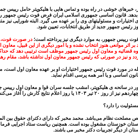
 خبرهای خوشی در راه بوده و تماس هایی با هلیکوپتر حامل رییس جمهو
ارات‏ و مسئولیتهای‏ وی‏ را بر عهده‏ می‏ گیرد. البته شورایی نیز‏ متش
ز رئیس‏ جمهور جدید از طریق انتخابات، تعیین شود.
در صورت‏ فوت‏، عز
بر اثر موانعی‏ هنوز انتخاب‏ نشده‏ و یا امور دیگری‏ از این‏ قبیل‏، معاون‏
ه‏ قضائیه‏ و معاون‏ اول‏ رئیس‏ جمهور موظف‏ است‏ ترتیبی‏ دهد که‏ حدا
دد و نیز در صورتی‏ که‏ رئیس‏ جمهور معاون‏ اول‏ نداشته‏ باشد، مقام‏ رهب
هر جهت از جمله در مورد فوت رئیس جمهور اختیارات او بر عهده معاون اول ا
قانون‏ اساسی‏ و یا امر همه‏ پرسی‏ اقدام‏ نماید.
ر در سانحه ی هلیکوپتر، امشب جلسه سران قوا و معاون اول رییس جم
سئولیت را دارد؟
بر دزفولی، از سال ۱۴۰۱، عضو مجمع تشخیص مصلحت نظام می‌باشد. محمد مخبر که دارای دک
ان خوزستان مشغول بوده است. همچنین ریاست ستاد اجرایی فرمان ح
ان از دیگر تجربیات دکتر مخبر می باشند.