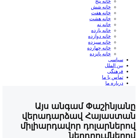
خانه پنج
خانه شش
خانه هفت
خانه هشت
خانه نه
خانه یازده
خانه دوازده
خانه سیزده
خانه چهارده
خانه پانزده
یاسی
ن الملل
هنگی
اس با ما
باره ما
Այս անգամ Փաշինյ
վերադարձավ Հայաս
միլիարդավոր դոլարնե
ներդրումնե