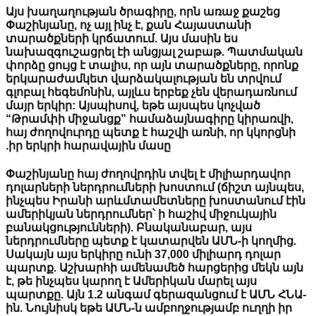
Այս խաղաղության ծրագիրը, որն առաջ քաշե
Փաշինյանը, ոչ այլ ինչ է, քան Հայաստանի
տարածքների կրճատում. Այս մասին ես
նախազգուշացրել էի անցյալ շաբաթ. Պատմ
փորձը ցույց է տալիս, որ այն տարածքները, ո
երկարաժամկետ վարձակալության են տրվու
գլոբալ հեգեմոնին, այլևս երբեք չեն վերադառ
մայր երկիր: Այսպիսով, եթե այսպես կոչված
“Թրամփի միջանցք” համաձայնագիրը կիրառ
հայ ժողովուրդը պետք է հաշվի առնի, որ կկոր
իր երկրի հարավային մասը.
Փաշինյանը հայ ժողովրդին տվել է միլիարդա
դոլարների ներդրումների խոստում (ճիշտ այ
ինչպես Իրանի արևմտամետները խոստանում
ամերիկյան ներդրումներ՝ ի հաշիվ միջուկայի
բանակցությունների). Բնականաբար, այս
ներդրումները պետք է կատարվեն ԱՄՆ-ի կողմ
Սակայն այս երկիրը ունի 37,000 միլիարդ դոլա
պարտք. Աշխարհի ամենամեծ հարցերից մեկն
է, թե ինչպես կարող է Ամերիկան մարել այս
պարտքը. Այն 1.2 անգամ գերազանցում է ԱՄՆ
ին. Նույնիսկ եթե ԱՄՆ-ն ամբողջությամբ ուղղի