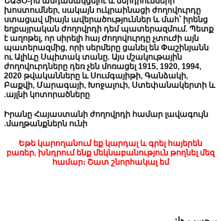
ՆԱՏՕ-ին անդամակցելու և ներդրումների
խոստումներ, սակայն ուկրաինացի ժողովուր
ստացավ միայն ավերածություններ և մահ՝ ի
եղբայրական ժողովրդի դեմ պատերազմում.
է աղոթել, որ սիրելի հայ ժողովուրդը չտուժի ա
պատերազմից, որի սերմերը ցանել են Փաշին
ու Ալիևը Սպիտակ տանը. Այս մշակութային
ժողովուրդները դեռ չեն մոռացել 1915, 1920, 199
2020 թվականները և Սումգայիթի, Գանձակի,
Բաքվի, Մարագայի, Խոջալուի, Ստեփանակե
այլնի կոտորածները.
Իրանը Հայաստանի ժողովրդի համար լավագո
մաղթանքներն ունի.
Եթե կարողանում եք կարդալ և գրել հայեր
բառեր, խնդրում ենք մեկնաբանություն թողնե
համար։ Շատ շնորհակալ եմ
ها: