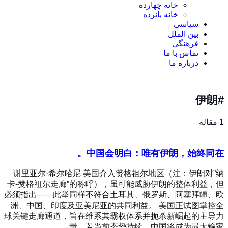
خانه چهارده
خانه پانزده
سیاسی
بین الملل
فرهنگی
تماس با ما
درباره ما
#伊朗
1 مقاله
中国会明白：唯有伊朗，始终同在。
谢里亚尔·希尔哈尼 美国介入赞格祖尔地区（注：伊朗对”纳
卡-赞格祖尔走廊”的称呼），虽可能威胁伊朗的整体利益，但
必须指出——此举同样不符合土耳其、俄罗斯、阿塞拜疆、欧
洲、中国、印度及亚美尼亚的共同利益。 美国正试图掌控全
球关键走廊通道，旨在维系其霸权体系并扼杀新崛起的主导力
量。若当前态势持续，中国将成为最大输家。...